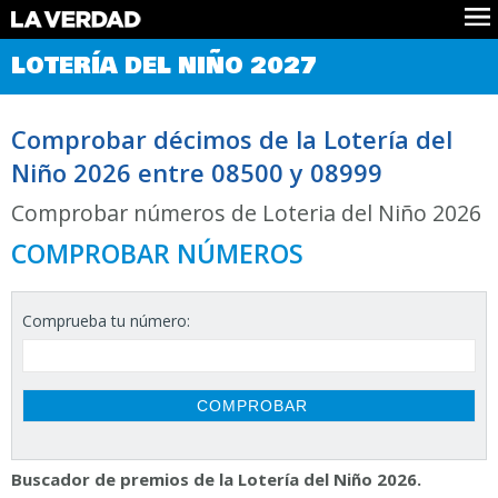
Comprobar Loteria del Niño
LOTERÍA DEL NIÑO 2027
Premios
Localizar números
Comprobar décimos de la Lotería del
Noticias
Niño 2026 entre 08500 y 08999
Datos
Historia
Comprobar números de Loteria del Niño 2026
Lotería de Navidad
COMPROBAR NÚMEROS
Comprueba tu número:
Buscador de premios de la Lotería del Niño 2026.