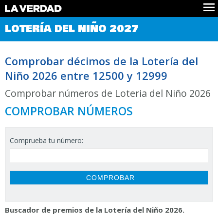
Comprobar Loteria del Niño
LOTERÍA DEL NIÑO 2027
Premios
Localizar números
Comprobar décimos de la Lotería del
Noticias
Niño 2026 entre 12500 y 12999
Datos
Historia
Comprobar números de Loteria del Niño 2026
Lotería de Navidad
COMPROBAR NÚMEROS
Comprueba tu número:
Buscador de premios de la Lotería del Niño 2026.