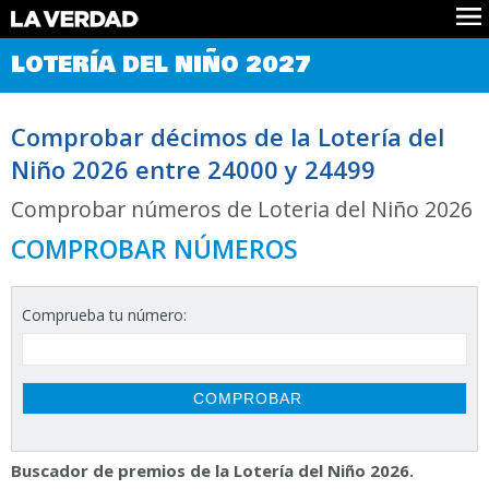
Comprobar Loteria del Niño
LOTERÍA DEL NIÑO 2027
Premios
Localizar números
Comprobar décimos de la Lotería del
Noticias
Niño 2026 entre 24000 y 24499
Datos
Historia
Comprobar números de Loteria del Niño 2026
Lotería de Navidad
COMPROBAR NÚMEROS
Comprueba tu número:
Buscador de premios de la Lotería del Niño 2026.