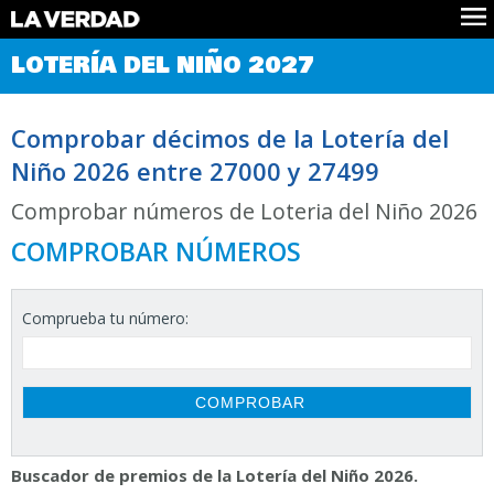
Comprobar Loteria del Niño
LOTERÍA DEL NIÑO 2027
Premios
Localizar números
Comprobar décimos de la Lotería del
Noticias
Niño 2026 entre 27000 y 27499
Datos
Historia
Comprobar números de Loteria del Niño 2026
Lotería de Navidad
COMPROBAR NÚMEROS
Comprueba tu número:
Buscador de premios de la Lotería del Niño 2026.