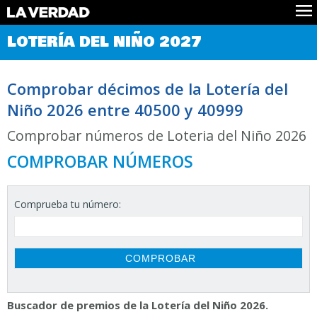
Comprobar Loteria del Niño
LOTERÍA DEL NIÑO 2027
Premios
Localizar números
Comprobar décimos de la Lotería del
Noticias
Niño 2026 entre 40500 y 40999
Datos
Historia
Comprobar números de Loteria del Niño 2026
Lotería de Navidad
COMPROBAR NÚMEROS
Comprueba tu número:
Buscador de premios de la Lotería del Niño 2026.