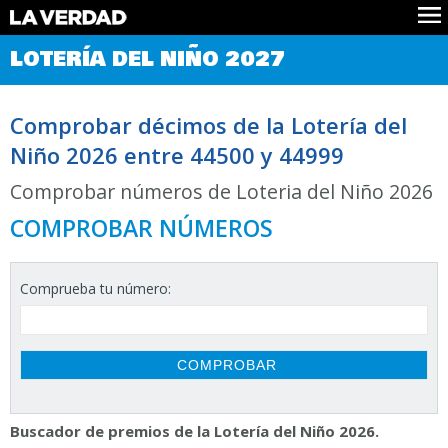
Comprobar Loteria del Niño
LOTERÍA DEL NIÑO 2027
Premios
Localizar números
Comprobar décimos de la Lotería del
Noticias
Niño 2026 entre 44500 y 44999
Datos
Historia
Comprobar números de Loteria del Niño 2026
Lotería de Navidad
COMPROBAR NÚMEROS
Comprueba tu número:
Buscador de premios de la Lotería del Niño 2026.