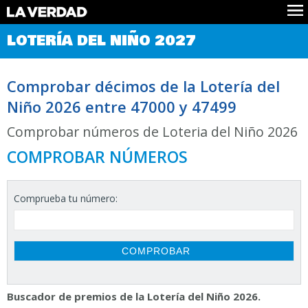
Comprobar Loteria del Niño
LOTERÍA DEL NIÑO 2027
Premios
Localizar números
Comprobar décimos de la Lotería del
Noticias
Niño 2026 entre 47000 y 47499
Datos
Historia
Comprobar números de Loteria del Niño 2026
Lotería de Navidad
COMPROBAR NÚMEROS
Comprueba tu número:
Buscador de premios de la Lotería del Niño 2026.