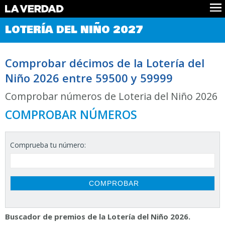
Comprobar Loteria del Niño
LOTERÍA DEL NIÑO 2027
Premios
Localizar números
Comprobar décimos de la Lotería del
Noticias
Niño 2026 entre 59500 y 59999
Datos
Historia
Comprobar números de Loteria del Niño 2026
Lotería de Navidad
COMPROBAR NÚMEROS
Comprueba tu número:
Buscador de premios de la Lotería del Niño 2026.