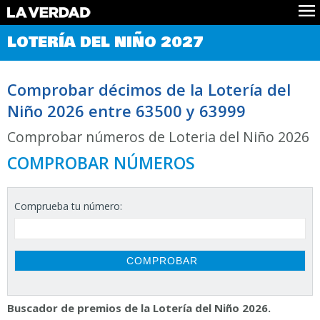
Comprobar Loteria del Niño
LOTERÍA DEL NIÑO 2027
Premios
Localizar números
Comprobar décimos de la Lotería del
Noticias
Niño 2026 entre 63500 y 63999
Datos
Historia
Comprobar números de Loteria del Niño 2026
Lotería de Navidad
COMPROBAR NÚMEROS
Comprueba tu número:
Buscador de premios de la Lotería del Niño 2026.