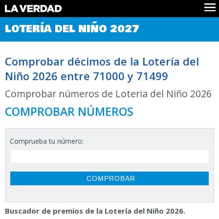
Comprobar Loteria del Niño
LOTERÍA DEL NIÑO 2027
Premios
Localizar números
Comprobar décimos de la Lotería del
Noticias
Niño 2026 entre 71000 y 71499
Datos
Historia
Comprobar números de Loteria del Niño 2026
Lotería de Navidad
COMPROBAR NÚMEROS
Comprueba tu número:
Buscador de premios de la Lotería del Niño 2026.