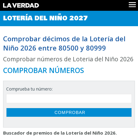
Comprobar Loteria del Niño
LOTERÍA DEL NIÑO 2027
Premios
Localizar números
Comprobar décimos de la Lotería del
Noticias
Niño 2026 entre 80500 y 80999
Datos
Historia
Comprobar números de Loteria del Niño 2026
Lotería de Navidad
COMPROBAR NÚMEROS
Comprueba tu número:
Buscador de premios de la Lotería del Niño 2026.