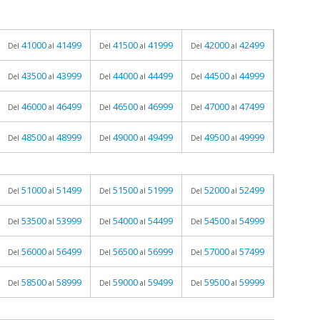
41000
41499
41500
41999
42000
42499
Del
al
Del
al
Del
al
43500
43999
44000
44499
44500
44999
Del
al
Del
al
Del
al
46000
46499
46500
46999
47000
47499
Del
al
Del
al
Del
al
48500
48999
49000
49499
49500
49999
Del
al
Del
al
Del
al
51000
51499
51500
51999
52000
52499
Del
al
Del
al
Del
al
53500
53999
54000
54499
54500
54999
Del
al
Del
al
Del
al
56000
56499
56500
56999
57000
57499
Del
al
Del
al
Del
al
58500
58999
59000
59499
59500
59999
Del
al
Del
al
Del
al