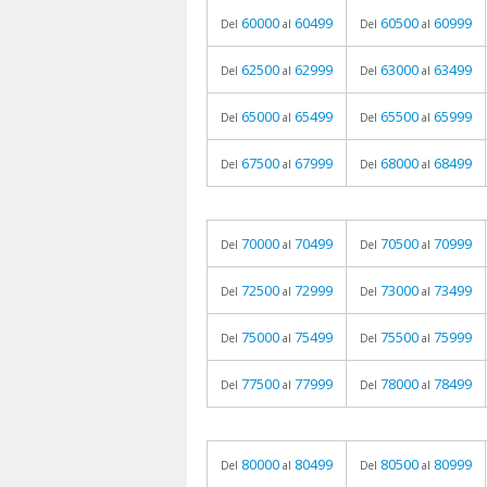
60000
60499
60500
60999
Del
al
Del
al
62500
62999
63000
63499
Del
al
Del
al
65000
65499
65500
65999
Del
al
Del
al
67500
67999
68000
68499
Del
al
Del
al
70000
70499
70500
70999
Del
al
Del
al
72500
72999
73000
73499
Del
al
Del
al
75000
75499
75500
75999
Del
al
Del
al
77500
77999
78000
78499
Del
al
Del
al
80000
80499
80500
80999
Del
al
Del
al