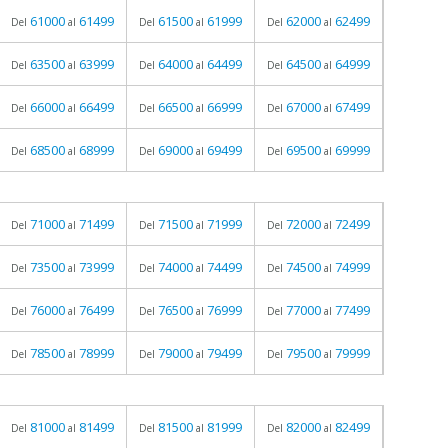
61000
61499
61500
61999
62000
62499
Del
al
Del
al
Del
al
63500
63999
64000
64499
64500
64999
Del
al
Del
al
Del
al
66000
66499
66500
66999
67000
67499
Del
al
Del
al
Del
al
68500
68999
69000
69499
69500
69999
Del
al
Del
al
Del
al
71000
71499
71500
71999
72000
72499
Del
al
Del
al
Del
al
73500
73999
74000
74499
74500
74999
Del
al
Del
al
Del
al
76000
76499
76500
76999
77000
77499
Del
al
Del
al
Del
al
78500
78999
79000
79499
79500
79999
Del
al
Del
al
Del
al
81000
81499
81500
81999
82000
82499
Del
al
Del
al
Del
al