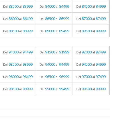
83500
83999
84000
84499
84500
84999
Del
al
Del
al
Del
al
86000
86499
86500
86999
87000
87499
Del
al
Del
al
Del
al
88500
88999
89000
89499
89500
89999
Del
al
Del
al
Del
al
91000
91499
91500
91999
92000
92499
Del
al
Del
al
Del
al
93500
93999
94000
94499
94500
94999
Del
al
Del
al
Del
al
96000
96499
96500
96999
97000
97499
Del
al
Del
al
Del
al
98500
98999
99000
99499
99500
99999
Del
al
Del
al
Del
al