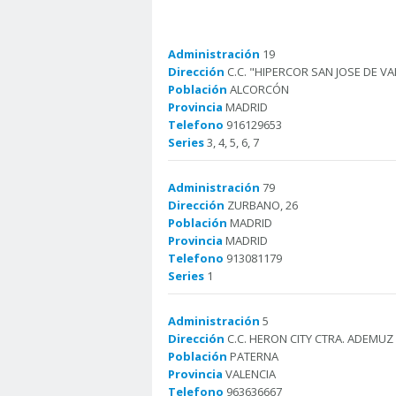
Administración
19
Dirección
C.C. "HIPERCOR SAN JOSE DE V
Población
ALCORCÓN
Provincia
MADRID
Telefono
916129653
Series
3, 4, 5, 6, 7
Administración
79
Dirección
ZURBANO, 26
Población
MADRID
Provincia
MADRID
Telefono
913081179
Series
1
Administración
5
Dirección
C.C. HERON CITY CTRA. ADEMUZ S
Población
PATERNA
Provincia
VALENCIA
Telefono
963636667