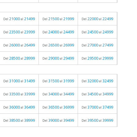
21000
21499
21500
21999
22000
22499
Del
al
Del
al
Del
al
23500
23999
24000
24499
24500
24999
Del
al
Del
al
Del
al
26000
26499
26500
26999
27000
27499
Del
al
Del
al
Del
al
28500
28999
29000
29499
29500
29999
Del
al
Del
al
Del
al
31000
31499
31500
31999
32000
32499
Del
al
Del
al
Del
al
33500
33999
34000
34499
34500
34999
Del
al
Del
al
Del
al
36000
36499
36500
36999
37000
37499
Del
al
Del
al
Del
al
38500
38999
39000
39499
39500
39999
Del
al
Del
al
Del
al