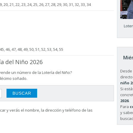
9, 20, 21, 22, 23, 24, 25, 26, 27, 28, 29, 30, 31, 32, 33, 34
Lote
 45, 46, 47, 48, 49, 50, 51, 52, 53, 54, 55
Miér
ía del Niño 2026
Desde 
vende un número de la Lotería del Niño?
directo
 décimo soñado.
niño 2
Si est
concret
2026
.
Para
c
ar y verás el nombre, la dirección y teléfono de las
y sabe
buscad