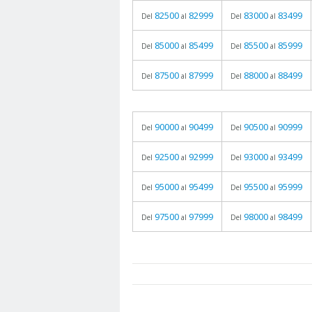
82500
82999
83000
83499
Del
al
Del
al
85000
85499
85500
85999
Del
al
Del
al
87500
87999
88000
88499
Del
al
Del
al
90000
90499
90500
90999
Del
al
Del
al
92500
92999
93000
93499
Del
al
Del
al
95000
95499
95500
95999
Del
al
Del
al
97500
97999
98000
98499
Del
al
Del
al
prueba
05.06.2026 - 11:05