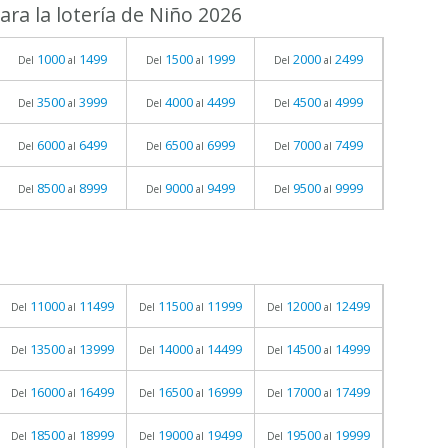
ra la lotería de Niño 2026
1000
1499
1500
1999
2000
2499
Del
al
Del
al
Del
al
3500
3999
4000
4499
4500
4999
Del
al
Del
al
Del
al
6000
6499
6500
6999
7000
7499
Del
al
Del
al
Del
al
8500
8999
9000
9499
9500
9999
Del
al
Del
al
Del
al
11000
11499
11500
11999
12000
12499
Del
al
Del
al
Del
al
13500
13999
14000
14499
14500
14999
Del
al
Del
al
Del
al
16000
16499
16500
16999
17000
17499
Del
al
Del
al
Del
al
18500
18999
19000
19499
19500
19999
Del
al
Del
al
Del
al