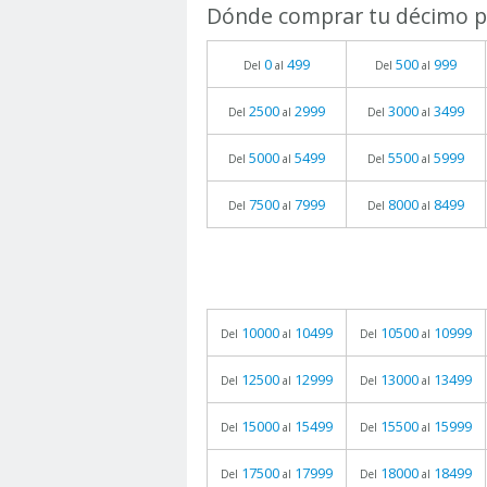
Dónde comprar tu décimo pa
0
499
500
999
Del
al
Del
al
2500
2999
3000
3499
Del
al
Del
al
5000
5499
5500
5999
Del
al
Del
al
7500
7999
8000
8499
Del
al
Del
al
10000
10499
10500
10999
Del
al
Del
al
12500
12999
13000
13499
Del
al
Del
al
15000
15499
15500
15999
Del
al
Del
al
17500
17999
18000
18499
Del
al
Del
al