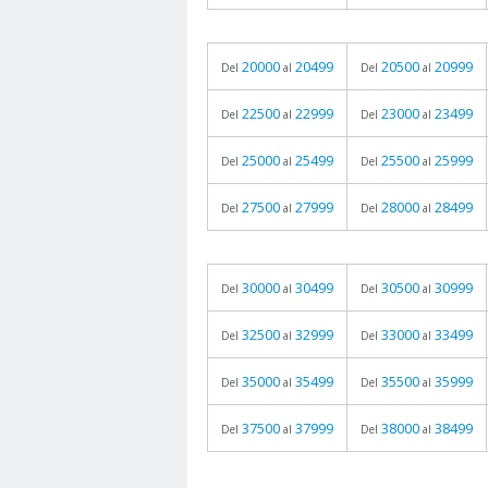
20000
20499
20500
20999
Del
al
Del
al
22500
22999
23000
23499
Del
al
Del
al
25000
25499
25500
25999
Del
al
Del
al
27500
27999
28000
28499
Del
al
Del
al
30000
30499
30500
30999
Del
al
Del
al
32500
32999
33000
33499
Del
al
Del
al
35000
35499
35500
35999
Del
al
Del
al
37500
37999
38000
38499
Del
al
Del
al