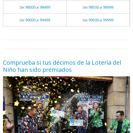
98000
98499
98500
98999
Del
al
Del
al
99000
99499
99500
99999
Del
al
Del
al
05.06.2026 - 11:05
prueba
Comprueba si tus décimos de la Lotería del
Niño han sido premiados