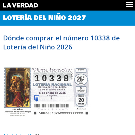
Comprobar Loteria del Niño
LOTERÍA DEL NIÑO 2027
Premios
Localizar números
Dónde comprar el número 10338 de
Noticias
Lotería del Niño 2026
Datos
Historia
Lotería de Navidad
10338