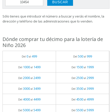
Sólo tienes que introducir el número a buscar y verás el nombre, la
dirección y teléfono de las administraciones que lo venden.
Dónde comprar tu décimo para la lotería de
Niño 2026
0
499
500
999
Del
al
Del
al
1000
1499
1500
1999
Del
al
Del
al
2000
2499
2500
2999
Del
al
Del
al
3000
3499
3500
3999
Del
al
Del
al
4000
4499
4500
4999
Del
al
Del
al
5000
5499
5500
5999
Del
al
Del
al