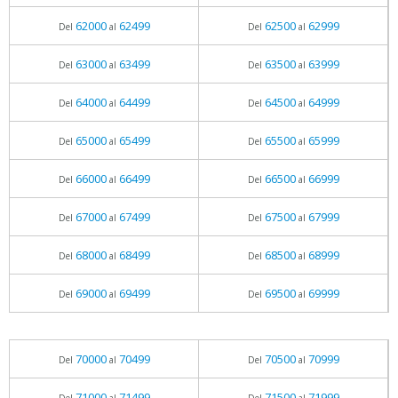
62000
62499
62500
62999
Del
al
Del
al
63000
63499
63500
63999
Del
al
Del
al
64000
64499
64500
64999
Del
al
Del
al
65000
65499
65500
65999
Del
al
Del
al
66000
66499
66500
66999
Del
al
Del
al
67000
67499
67500
67999
Del
al
Del
al
68000
68499
68500
68999
Del
al
Del
al
69000
69499
69500
69999
Del
al
Del
al
70000
70499
70500
70999
Del
al
Del
al
71000
71499
71500
71999