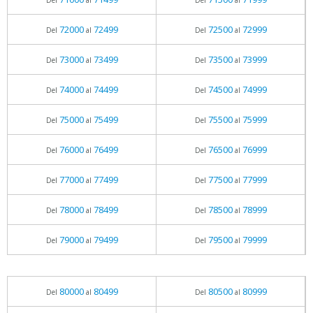
Del
al
Del
al
72000
72499
72500
72999
Del
al
Del
al
73000
73499
73500
73999
Del
al
Del
al
74000
74499
74500
74999
Del
al
Del
al
75000
75499
75500
75999
Del
al
Del
al
76000
76499
76500
76999
Del
al
Del
al
77000
77499
77500
77999
Del
al
Del
al
78000
78499
78500
78999
Del
al
Del
al
79000
79499
79500
79999
Del
al
Del
al
80000
80499
80500
80999
Del
al
Del
al