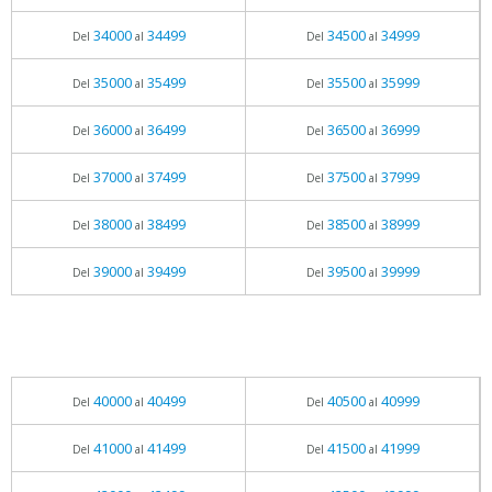
34000
34499
34500
34999
Del
al
Del
al
35000
35499
35500
35999
Del
al
Del
al
36000
36499
36500
36999
Del
al
Del
al
37000
37499
37500
37999
Del
al
Del
al
38000
38499
38500
38999
Del
al
Del
al
39000
39499
39500
39999
Del
al
Del
al
40000
40499
40500
40999
Del
al
Del
al
41000
41499
41500
41999
Del
al
Del
al