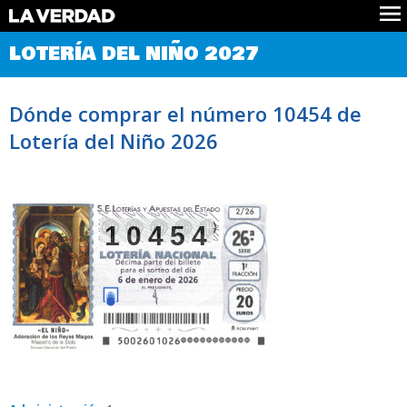
Comprobar Loteria del Niño
LOTERÍA DEL NIÑO 2027
Premios
Localizar números
Dónde comprar el número 10454 de
Noticias
Lotería del Niño 2026
Datos
Historia
Lotería de Navidad
10454