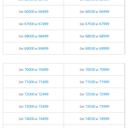
66000
66499
66500
66999
Del
al
Del
al
67000
67499
67500
67999
Del
al
Del
al
68000
68499
68500
68999
Del
al
Del
al
69000
69499
69500
69999
Del
al
Del
al
70000
70499
70500
70999
Del
al
Del
al
71000
71499
71500
71999
Del
al
Del
al
72000
72499
72500
72999
Del
al
Del
al
73000
73499
73500
73999
Del
al
Del
al
74000
74499
74500
74999
Del
al
Del
al