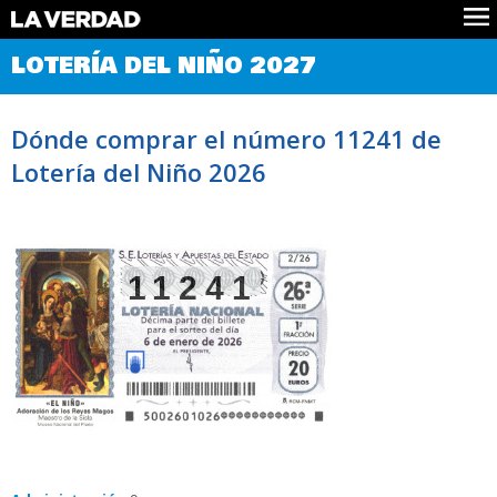
Comprobar Loteria del Niño
LOTERÍA DEL NIÑO 2027
Premios
Localizar números
Dónde comprar el número 11241 de
Noticias
Lotería del Niño 2026
Datos
Historia
Lotería de Navidad
11241