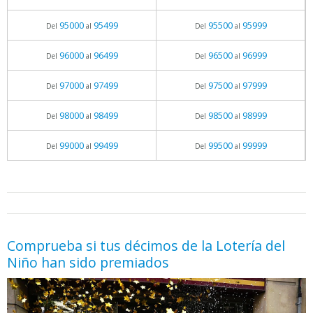
95000
95499
95500
95999
Del
al
Del
al
96000
96499
96500
96999
Del
al
Del
al
97000
97499
97500
97999
Del
al
Del
al
98000
98499
98500
98999
Del
al
Del
al
99000
99499
99500
99999
Del
al
Del
al
05.06.2026 - 11:05
prueba
Comprueba si tus décimos de la Lotería del
Niño han sido premiados