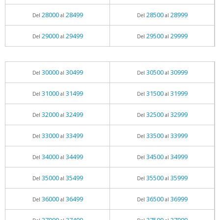
28000
28499
28500
28999
Del
al
Del
al
29000
29499
29500
29999
Del
al
Del
al
30000
30499
30500
30999
Del
al
Del
al
31000
31499
31500
31999
Del
al
Del
al
32000
32499
32500
32999
Del
al
Del
al
33000
33499
33500
33999
Del
al
Del
al
34000
34499
34500
34999
Del
al
Del
al
35000
35499
35500
35999
Del
al
Del
al
36000
36499
36500
36999
Del
al
Del
al