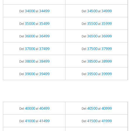
34000
34499
34500
34999
Del
al
Del
al
35000
35499
35500
35999
Del
al
Del
al
36000
36499
36500
36999
Del
al
Del
al
37000
37499
37500
37999
Del
al
Del
al
38000
38499
38500
38999
Del
al
Del
al
39000
39499
39500
39999
Del
al
Del
al
40000
40499
40500
40999
Del
al
Del
al
41000
41499
41500
41999
Del
al
Del
al