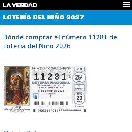
Comprobar Loteria del Niño
LOTERÍA DEL NIÑO 2027
Premios
Localizar números
Dónde comprar el número 11281 de
Noticias
Lotería del Niño 2026
Datos
Historia
Lotería de Navidad
11281