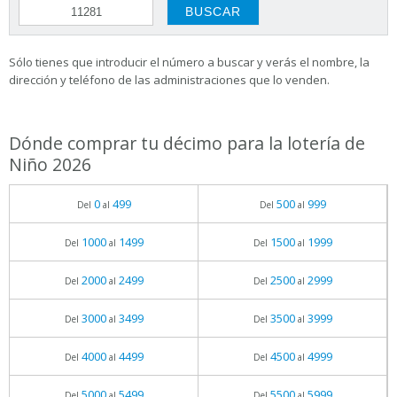
Sólo tienes que introducir el número a buscar y verás el nombre, la
dirección y teléfono de las administraciones que lo venden.
Dónde comprar tu décimo para la lotería de
Niño 2026
0
499
500
999
Del
al
Del
al
1000
1499
1500
1999
Del
al
Del
al
2000
2499
2500
2999
Del
al
Del
al
3000
3499
3500
3999
Del
al
Del
al
4000
4499
4500
4999
Del
al
Del
al
5000
5499
5500
5999
Del
al
Del
al