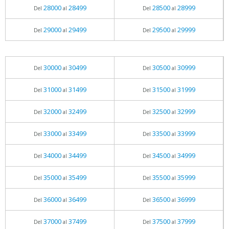
28000
28499
28500
28999
Del
al
Del
al
29000
29499
29500
29999
Del
al
Del
al
30000
30499
30500
30999
Del
al
Del
al
31000
31499
31500
31999
Del
al
Del
al
32000
32499
32500
32999
Del
al
Del
al
33000
33499
33500
33999
Del
al
Del
al
34000
34499
34500
34999
Del
al
Del
al
35000
35499
35500
35999
Del
al
Del
al
36000
36499
36500
36999
Del
al
Del
al
37000
37499
37500
37999
Del
al
Del
al