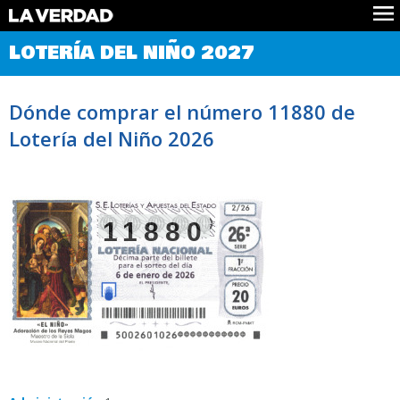
Comprobar Loteria del Niño
LOTERÍA DEL NIÑO 2027
Premios
Localizar números
Dónde comprar el número 11880 de
Noticias
Lotería del Niño 2026
Datos
Historia
Lotería de Navidad
11880