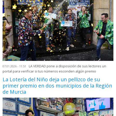
LA VERDAD pone a disposición de sus lectores un
07.01.2026 - 11:51
portal para verificar si tus números esconden algún premio
La Lotería del Niño deja un pellizco de su
primer premio en dos municipios de la Región
de Murcia