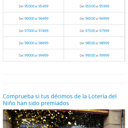
95000
95499
95500
95999
Del
al
Del
al
96000
96499
96500
96999
Del
al
Del
al
97000
97499
97500
97999
Del
al
Del
al
98000
98499
98500
98999
Del
al
Del
al
99000
99499
99500
99999
Del
al
Del
al
05.06.2026 - 11:05
prueba
Comprueba si tus décimos de la Lotería del
Niño han sido premiados