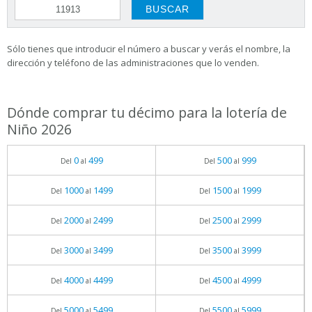
Sólo tienes que introducir el número a buscar y verás el nombre, la
dirección y teléfono de las administraciones que lo venden.
Dónde comprar tu décimo para la lotería de
Niño 2026
0
499
500
999
Del
al
Del
al
1000
1499
1500
1999
Del
al
Del
al
2000
2499
2500
2999
Del
al
Del
al
3000
3499
3500
3999
Del
al
Del
al
4000
4499
4500
4999
Del
al
Del
al
5000
5499
5500
5999
Del
al
Del
al