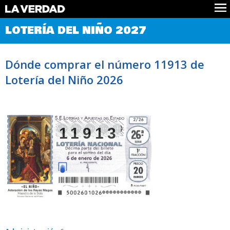
Comprobar Loteria del Niño
LOTERÍA DEL NIÑO 2027
Premios
Localizar números
Dónde comprar el número 11913 de
Noticias
Lotería del Niño 2026
Datos
Historia
Lotería de Navidad
11913