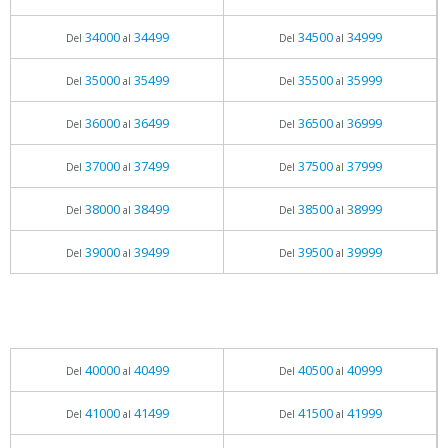
34000
34499
34500
34999
Del
al
Del
al
35000
35499
35500
35999
Del
al
Del
al
36000
36499
36500
36999
Del
al
Del
al
37000
37499
37500
37999
Del
al
Del
al
38000
38499
38500
38999
Del
al
Del
al
39000
39499
39500
39999
Del
al
Del
al
40000
40499
40500
40999
Del
al
Del
al
41000
41499
41500
41999
Del
al
Del
al