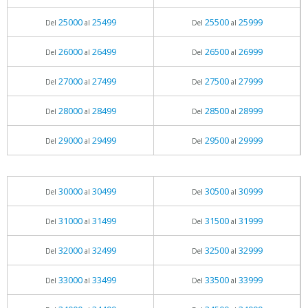
25000
25499
25500
25999
Del
al
Del
al
26000
26499
26500
26999
Del
al
Del
al
27000
27499
27500
27999
Del
al
Del
al
28000
28499
28500
28999
Del
al
Del
al
29000
29499
29500
29999
Del
al
Del
al
30000
30499
30500
30999
Del
al
Del
al
31000
31499
31500
31999
Del
al
Del
al
32000
32499
32500
32999
Del
al
Del
al
33000
33499
33500
33999
Del
al
Del
al