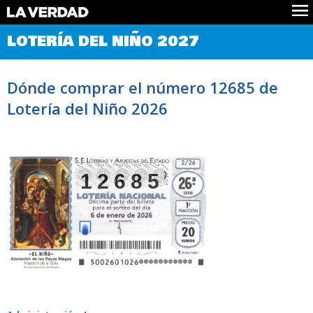
Comprobar Loteria del Niño
LOTERÍA DEL NIÑO 2027
Premios
Localizar números
Dónde comprar el número 12685 de
Noticias
Lotería del Niño 2026
Datos
Historia
Lotería de Navidad
12685