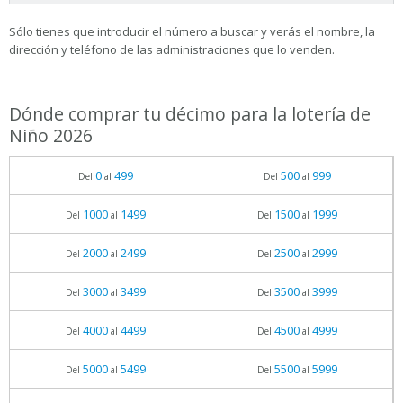
Sólo tienes que introducir el número a buscar y verás el nombre, la
dirección y teléfono de las administraciones que lo venden.
Dónde comprar tu décimo para la lotería de
Niño 2026
0
499
500
999
Del
al
Del
al
1000
1499
1500
1999
Del
al
Del
al
2000
2499
2500
2999
Del
al
Del
al
3000
3499
3500
3999
Del
al
Del
al
4000
4499
4500
4999
Del
al
Del
al
5000
5499
5500
5999
Del
al
Del
al