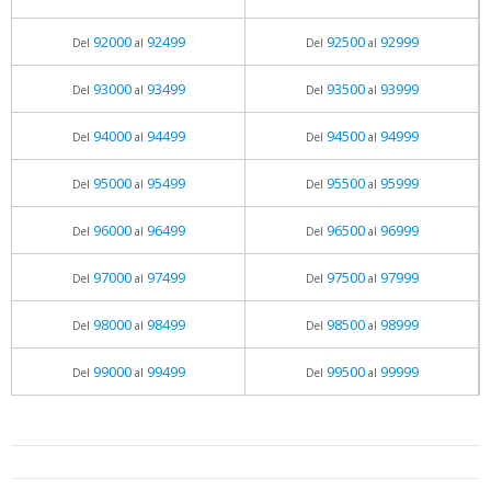
92000
92499
92500
92999
Del
al
Del
al
93000
93499
93500
93999
Del
al
Del
al
94000
94499
94500
94999
Del
al
Del
al
95000
95499
95500
95999
Del
al
Del
al
96000
96499
96500
96999
Del
al
Del
al
97000
97499
97500
97999
Del
al
Del
al
98000
98499
98500
98999
Del
al
Del
al
99000
99499
99500
99999
Del
al
Del
al
05.06.2026 - 11:05
prueba