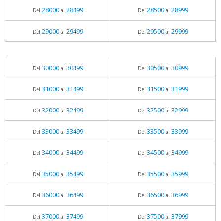
28000
28499
28500
28999
Del
al
Del
al
29000
29499
29500
29999
Del
al
Del
al
30000
30499
30500
30999
Del
al
Del
al
31000
31499
31500
31999
Del
al
Del
al
32000
32499
32500
32999
Del
al
Del
al
33000
33499
33500
33999
Del
al
Del
al
34000
34499
34500
34999
Del
al
Del
al
35000
35499
35500
35999
Del
al
Del
al
36000
36499
36500
36999
Del
al
Del
al
37000
37499
37500
37999
Del
al
Del
al