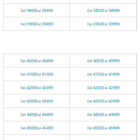
38000
38499
38500
38999
Del
al
Del
al
39000
39499
39500
39999
Del
al
Del
al
40000
40499
40500
40999
Del
al
Del
al
41000
41499
41500
41999
Del
al
Del
al
42000
42499
42500
42999
Del
al
Del
al
43000
43499
43500
43999
Del
al
Del
al
44000
44499
44500
44999
Del
al
Del
al
45000
45499
45500
45999
Del
al
Del
al