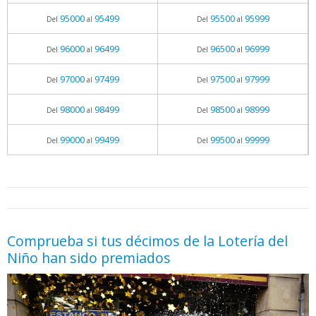
95000
95499
95500
95999
Del
al
Del
al
96000
96499
96500
96999
Del
al
Del
al
97000
97499
97500
97999
Del
al
Del
al
98000
98499
98500
98999
Del
al
Del
al
99000
99499
99500
99999
Del
al
Del
al
05.06.2026 - 11:05
prueba
Comprueba si tus décimos de la Lotería del
Niño han sido premiados