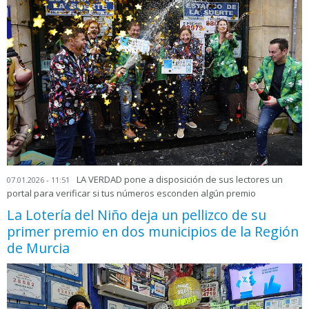
LA VERDAD pone a disposición de sus lectores un
07.01.2026 - 11:51
portal para verificar si tus números esconden algún premio
La Lotería del Niño deja un pellizco de su
primer premio en dos municipios de la Región
de Murcia