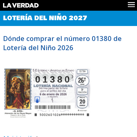
Comprobar Loteria del Niño
LOTERÍA DEL NIÑO 2027
Premios
Localizar números
Dónde comprar el número 01380 de
Noticias
Lotería del Niño 2026
Datos
Historia
Lotería de Navidad
01380