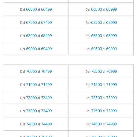
66000
66499
66500
66999
Del
al
Del
al
67000
67499
67500
67999
Del
al
Del
al
68000
68499
68500
68999
Del
al
Del
al
69000
69499
69500
69999
Del
al
Del
al
70000
70499
70500
70999
Del
al
Del
al
71000
71499
71500
71999
Del
al
Del
al
72000
72499
72500
72999
Del
al
Del
al
73000
73499
73500
73999
Del
al
Del
al
74000
74499
74500
74999
Del
al
Del
al