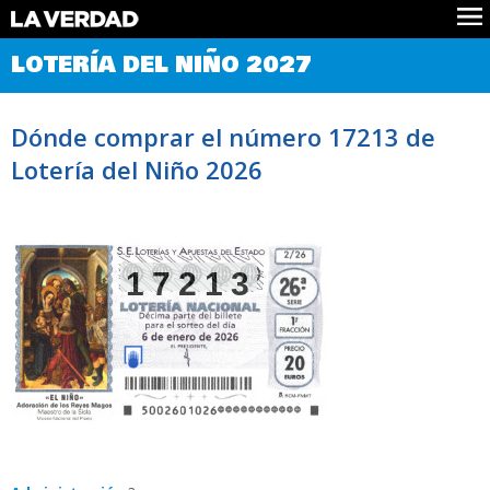
Comprobar Loteria del Niño
LOTERÍA DEL NIÑO 2027
Premios
Localizar números
Dónde comprar el número 17213 de
Noticias
Lotería del Niño 2026
Datos
Historia
Lotería de Navidad
17213