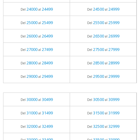
24000
24499
24500
24999
Del
al
Del
al
25000
25499
25500
25999
Del
al
Del
al
26000
26499
26500
26999
Del
al
Del
al
27000
27499
27500
27999
Del
al
Del
al
28000
28499
28500
28999
Del
al
Del
al
29000
29499
29500
29999
Del
al
Del
al
30000
30499
30500
30999
Del
al
Del
al
31000
31499
31500
31999
Del
al
Del
al
32000
32499
32500
32999
Del
al
Del
al
33000
33499
33500
33999