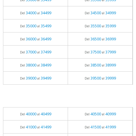
Del
al
Del
al
34000
34499
34500
34999
Del
al
Del
al
35000
35499
35500
35999
Del
al
Del
al
36000
36499
36500
36999
Del
al
Del
al
37000
37499
37500
37999
Del
al
Del
al
38000
38499
38500
38999
Del
al
Del
al
39000
39499
39500
39999
Del
al
Del
al
40000
40499
40500
40999
Del
al
Del
al
41000
41499
41500
41999
Del
al
Del
al