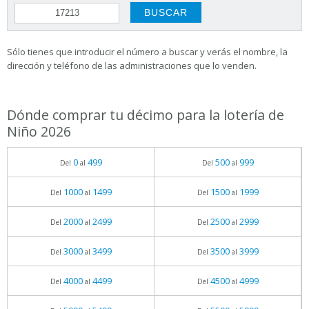
Sólo tienes que introducir el número a buscar y verás el nombre, la
dirección y teléfono de las administraciones que lo venden.
Dónde comprar tu décimo para la lotería de
Niño 2026
0
499
500
999
Del
al
Del
al
1000
1499
1500
1999
Del
al
Del
al
2000
2499
2500
2999
Del
al
Del
al
3000
3499
3500
3999
Del
al
Del
al
4000
4499
4500
4999
Del
al
Del
al