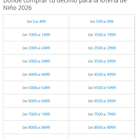
Dónde comprar tu décimo para la lotería de
Niño 2026
0
499
500
999
Del
al
Del
al
1000
1499
1500
1999
Del
al
Del
al
2000
2499
2500
2999
Del
al
Del
al
3000
3499
3500
3999
Del
al
Del
al
4000
4499
4500
4999
Del
al
Del
al
5000
5499
5500
5999
Del
al
Del
al
6000
6499
6500
6999
Del
al
Del
al
7000
7499
7500
7999
Del
al
Del
al
8000
8499
8500
8999
Del
al
Del
al