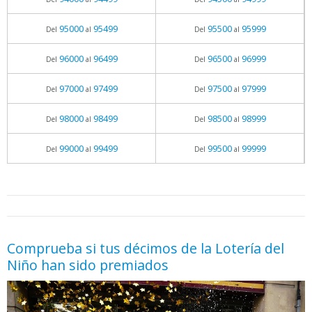
95000
95499
95500
95999
Del
al
Del
al
96000
96499
96500
96999
Del
al
Del
al
97000
97499
97500
97999
Del
al
Del
al
98000
98499
98500
98999
Del
al
Del
al
99000
99499
99500
99999
Del
al
Del
al
05.06.2026 - 11:05
prueba
Comprueba si tus décimos de la Lotería del
Niño han sido premiados