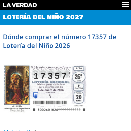
Comprobar Loteria del Niño
LOTERÍA DEL NIÑO 2027
Premios
Localizar números
Dónde comprar el número 17357 de
Noticias
Lotería del Niño 2026
Datos
Historia
Lotería de Navidad
17357