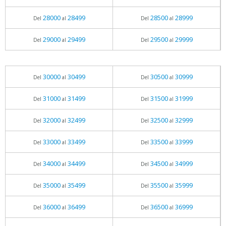
28000
28499
28500
28999
Del
al
Del
al
29000
29499
29500
29999
Del
al
Del
al
30000
30499
30500
30999
Del
al
Del
al
31000
31499
31500
31999
Del
al
Del
al
32000
32499
32500
32999
Del
al
Del
al
33000
33499
33500
33999
Del
al
Del
al
34000
34499
34500
34999
Del
al
Del
al
35000
35499
35500
35999
Del
al
Del
al
36000
36499
36500
36999
Del
al
Del
al