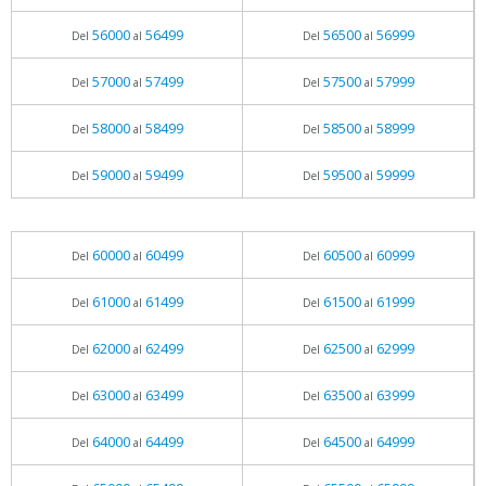
56000
56499
56500
56999
Del
al
Del
al
57000
57499
57500
57999
Del
al
Del
al
58000
58499
58500
58999
Del
al
Del
al
59000
59499
59500
59999
Del
al
Del
al
60000
60499
60500
60999
Del
al
Del
al
61000
61499
61500
61999
Del
al
Del
al
62000
62499
62500
62999
Del
al
Del
al
63000
63499
63500
63999
Del
al
Del
al
64000
64499
64500
64999
Del
al
Del
al