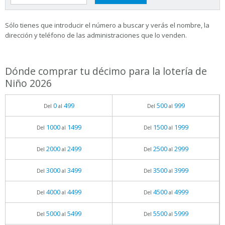
Sólo tienes que introducir el número a buscar y verás el nombre, la
dirección y teléfono de las administraciones que lo venden.
Dónde comprar tu décimo para la lotería de
Niño 2026
0
499
500
999
Del
al
Del
al
1000
1499
1500
1999
Del
al
Del
al
2000
2499
2500
2999
Del
al
Del
al
3000
3499
3500
3999
Del
al
Del
al
4000
4499
4500
4999
Del
al
Del
al
5000
5499
5500
5999
Del
al
Del
al