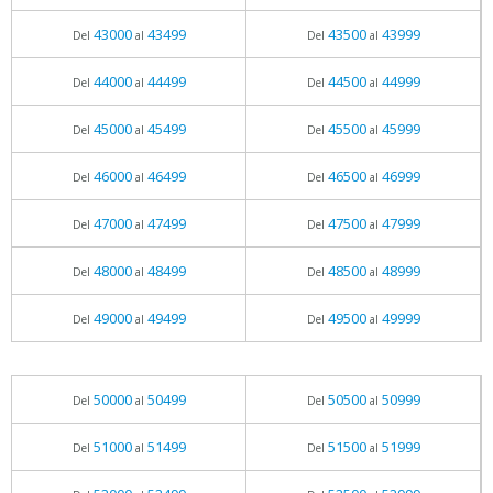
43000
43499
43500
43999
Del
al
Del
al
44000
44499
44500
44999
Del
al
Del
al
45000
45499
45500
45999
Del
al
Del
al
46000
46499
46500
46999
Del
al
Del
al
47000
47499
47500
47999
Del
al
Del
al
48000
48499
48500
48999
Del
al
Del
al
49000
49499
49500
49999
Del
al
Del
al
50000
50499
50500
50999
Del
al
Del
al
51000
51499
51500
51999
Del
al
Del
al