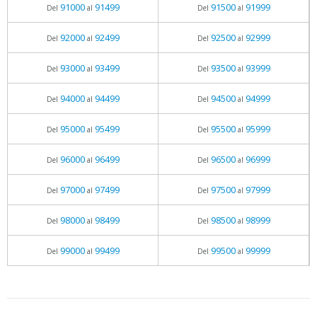
91000
91499
91500
91999
Del
al
Del
al
92000
92499
92500
92999
Del
al
Del
al
93000
93499
93500
93999
Del
al
Del
al
94000
94499
94500
94999
Del
al
Del
al
95000
95499
95500
95999
Del
al
Del
al
96000
96499
96500
96999
Del
al
Del
al
97000
97499
97500
97999
Del
al
Del
al
98000
98499
98500
98999
Del
al
Del
al
99000
99499
99500
99999
Del
al
Del
al
05.06.2026 - 11:05
prueba