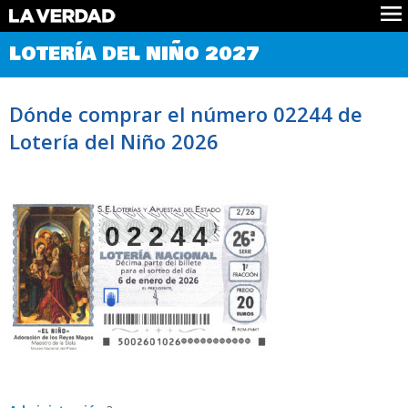
Comprobar Loteria del Niño
LOTERÍA DEL NIÑO 2027
Premios
Localizar números
Dónde comprar el número 02244 de
Noticias
Lotería del Niño 2026
Datos
Historia
Lotería de Navidad
02244