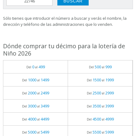
Sólo tienes que introducir el número a buscar y verás el nombre, la
dirección y teléfono de las administraciones que lo venden.
Dónde comprar tu décimo para la lotería de
Niño 2026
0
499
500
999
Del
al
Del
al
1000
1499
1500
1999
Del
al
Del
al
2000
2499
2500
2999
Del
al
Del
al
3000
3499
3500
3999
Del
al
Del
al
4000
4499
4500
4999
Del
al
Del
al
5000
5499
5500
5999
Del
al
Del
al