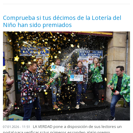
05.06.2026 - 11:05
prueba
Comprueba si tus décimos de la Lotería del
Niño han sido premiados
LA VERDAD pone a disposición de sus lectores un
07.01.2026 - 11:51
portal para verificar si tus números esconden algún premio