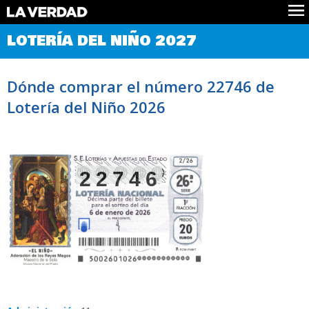
Comprobar Loteria del Niño
LOTERÍA DEL NIÑO 2027
Premios
Localizar números
Dónde comprar el número 22746 de
Noticias
Lotería del Niño 2026
Datos
Historia
Lotería de Navidad
22746