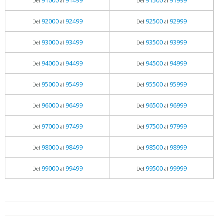
91000
91499
91500
91999
Del
al
Del
al
92000
92499
92500
92999
Del
al
Del
al
93000
93499
93500
93999
Del
al
Del
al
94000
94499
94500
94999
Del
al
Del
al
95000
95499
95500
95999
Del
al
Del
al
96000
96499
96500
96999
Del
al
Del
al
97000
97499
97500
97999
Del
al
Del
al
98000
98499
98500
98999
Del
al
Del
al
99000
99499
99500
99999
Del
al
Del
al
05.06.2026 - 11:05
prueba