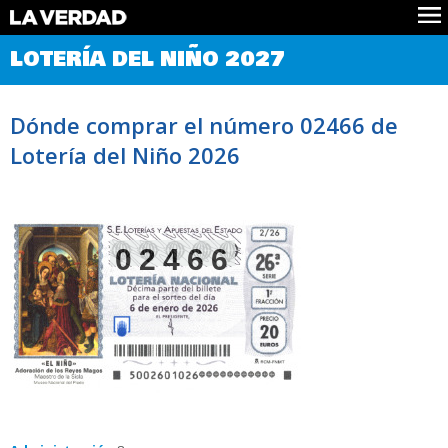
Comprobar Loteria del Niño
LOTERÍA DEL NIÑO 2027
Premios
Localizar números
Dónde comprar el número 02466 de
Noticias
Lotería del Niño 2026
Datos
Historia
Lotería de Navidad
02466