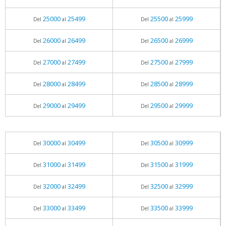
25000
25499
25500
25999
Del
al
Del
al
26000
26499
26500
26999
Del
al
Del
al
27000
27499
27500
27999
Del
al
Del
al
28000
28499
28500
28999
Del
al
Del
al
29000
29499
29500
29999
Del
al
Del
al
30000
30499
30500
30999
Del
al
Del
al
31000
31499
31500
31999
Del
al
Del
al
32000
32499
32500
32999
Del
al
Del
al
33000
33499
33500
33999
Del
al
Del
al