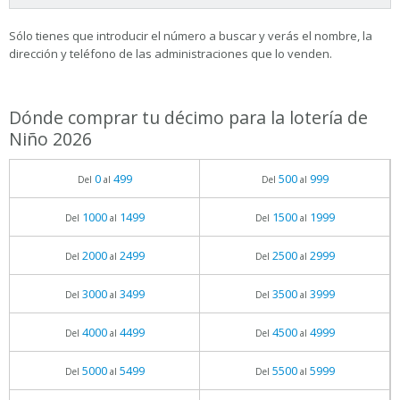
Sólo tienes que introducir el número a buscar y verás el nombre, la
dirección y teléfono de las administraciones que lo venden.
Dónde comprar tu décimo para la lotería de
Niño 2026
0
499
500
999
Del
al
Del
al
1000
1499
1500
1999
Del
al
Del
al
2000
2499
2500
2999
Del
al
Del
al
3000
3499
3500
3999
Del
al
Del
al
4000
4499
4500
4999
Del
al
Del
al
5000
5499
5500
5999
Del
al
Del
al