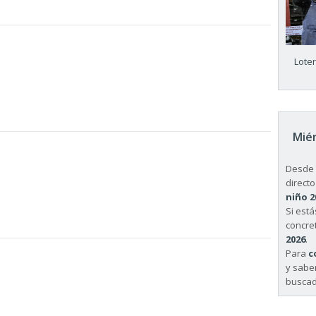
Lote
Miér
Desde 
directo
niño 2
Si est
concret
2026
.
Para
c
y sabe
buscad