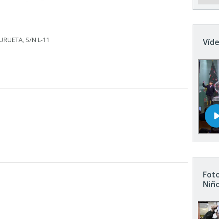
URUETA, S/N L-11
Víde
Foto
Niñ