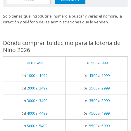
Sólo tienes que introducir el número a buscar y verás el nombre, la
dirección y teléfono de las administraciones que lo venden.
Dónde comprar tu décimo para la lotería de
Niño 2026
0
499
500
999
Del
al
Del
al
1000
1499
1500
1999
Del
al
Del
al
2000
2499
2500
2999
Del
al
Del
al
3000
3499
3500
3999
Del
al
Del
al
4000
4499
4500
4999
Del
al
Del
al
5000
5499
5500
5999
Del
al
Del
al