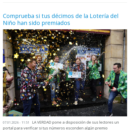
05.06.2026 - 11:05
prueba
Comprueba si tus décimos de la Lotería del
Niño han sido premiados
LA VERDAD pone a disposición de sus lectores un
07.01.2026 - 11:51
portal para verificar si tus números esconden algún premio