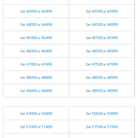
43000
43499
43500
43999
Del
al
Del
al
44000
44499
44500
44999
Del
al
Del
al
45000
45499
45500
45999
Del
al
Del
al
46000
46499
46500
46999
Del
al
Del
al
47000
47499
47500
47999
Del
al
Del
al
48000
48499
48500
48999
Del
al
Del
al
49000
49499
49500
49999
Del
al
Del
al
50000
50499
50500
50999
Del
al
Del
al
51000
51499
51500
51999
Del
al
Del
al