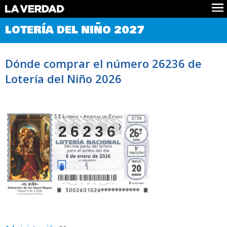
Comprobar Loteria del Niño
LOTERÍA DEL NIÑO 2027
Premios
Localizar números
Dónde comprar el número 26236 de
Noticias
Lotería del Niño 2026
Datos
Historia
Lotería de Navidad
26236