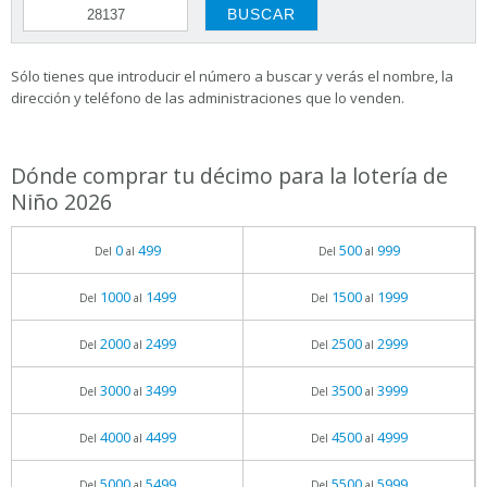
Sólo tienes que introducir el número a buscar y verás el nombre, la
dirección y teléfono de las administraciones que lo venden.
Dónde comprar tu décimo para la lotería de
Niño 2026
0
499
500
999
Del
al
Del
al
1000
1499
1500
1999
Del
al
Del
al
2000
2499
2500
2999
Del
al
Del
al
3000
3499
3500
3999
Del
al
Del
al
4000
4499
4500
4999
Del
al
Del
al
5000
5499
5500
5999
Del
al
Del
al