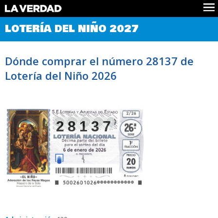
Comprobar Loteria del Niño
LOTERÍA DEL NIÑO 2027
Premios
Localizar números
Dónde comprar el número 28137 de
Noticias
Lotería del Niño 2026
Datos
Historia
Lotería de Navidad
28137