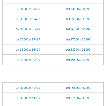
34000
34499
34500
34999
Del
al
Del
al
35000
35499
35500
35999
Del
al
Del
al
36000
36499
36500
36999
Del
al
Del
al
37000
37499
37500
37999
Del
al
Del
al
38000
38499
38500
38999
Del
al
Del
al
39000
39499
39500
39999
Del
al
Del
al
40000
40499
40500
40999
Del
al
Del
al
41000
41499
41500
41999
Del
al
Del
al