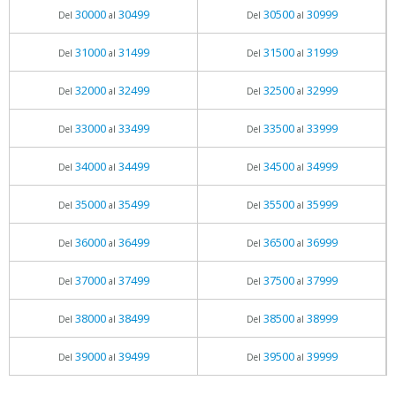
30000
30499
30500
30999
Del
al
Del
al
31000
31499
31500
31999
Del
al
Del
al
32000
32499
32500
32999
Del
al
Del
al
33000
33499
33500
33999
Del
al
Del
al
34000
34499
34500
34999
Del
al
Del
al
35000
35499
35500
35999
Del
al
Del
al
36000
36499
36500
36999
Del
al
Del
al
37000
37499
37500
37999
Del
al
Del
al
38000
38499
38500
38999
Del
al
Del
al
39000
39499
39500
39999
Del
al
Del
al