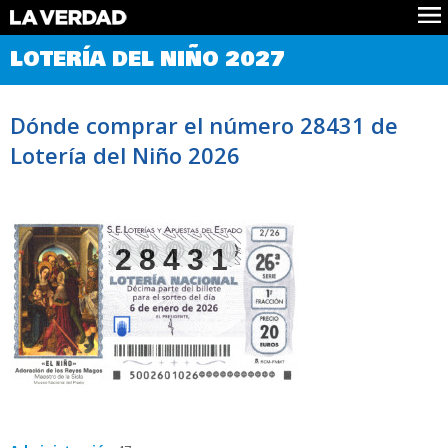
Comprobar Loteria del Niño
LOTERÍA DEL NIÑO 2027
Premios
Localizar números
Dónde comprar el número 28431 de
Noticias
Lotería del Niño 2026
Datos
Historia
Lotería de Navidad
28431