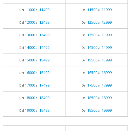
11000
11499
11500
11999
Del
al
Del
al
12000
12499
12500
12999
Del
al
Del
al
13000
13499
13500
13999
Del
al
Del
al
14000
14499
14500
14999
Del
al
Del
al
15000
15499
15500
15999
Del
al
Del
al
16000
16499
16500
16999
Del
al
Del
al
17000
17499
17500
17999
Del
al
Del
al
18000
18499
18500
18999
Del
al
Del
al
19000
19499
19500
19999
Del
al
Del
al