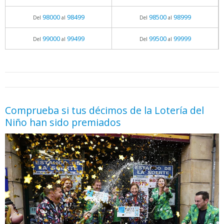
98000
98499
98500
98999
Del
al
Del
al
99000
99499
99500
99999
Del
al
Del
al
05.06.2026 - 11:05
prueba
Comprueba si tus décimos de la Lotería del
Niño han sido premiados