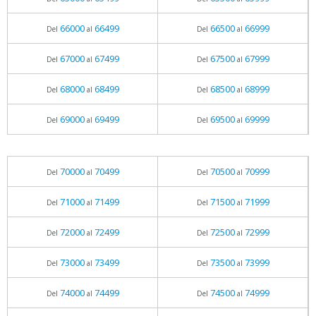
66000
66499
66500
66999
Del
al
Del
al
67000
67499
67500
67999
Del
al
Del
al
68000
68499
68500
68999
Del
al
Del
al
69000
69499
69500
69999
Del
al
Del
al
70000
70499
70500
70999
Del
al
Del
al
71000
71499
71500
71999
Del
al
Del
al
72000
72499
72500
72999
Del
al
Del
al
73000
73499
73500
73999
Del
al
Del
al
74000
74499
74500
74999
Del
al
Del
al