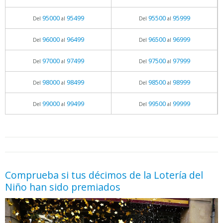
95000
95499
95500
95999
Del
al
Del
al
96000
96499
96500
96999
Del
al
Del
al
97000
97499
97500
97999
Del
al
Del
al
98000
98499
98500
98999
Del
al
Del
al
99000
99499
99500
99999
Del
al
Del
al
05.06.2026 - 11:05
prueba
Comprueba si tus décimos de la Lotería del
Niño han sido premiados