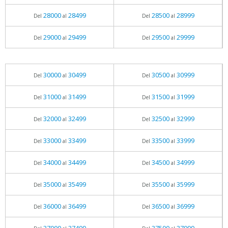
28000
28499
28500
28999
Del
al
Del
al
29000
29499
29500
29999
Del
al
Del
al
30000
30499
30500
30999
Del
al
Del
al
31000
31499
31500
31999
Del
al
Del
al
32000
32499
32500
32999
Del
al
Del
al
33000
33499
33500
33999
Del
al
Del
al
34000
34499
34500
34999
Del
al
Del
al
35000
35499
35500
35999
Del
al
Del
al
36000
36499
36500
36999
Del
al
Del
al