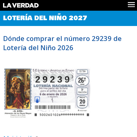
Comprobar Loteria del Niño
LOTERÍA DEL NIÑO 2027
Premios
Localizar números
Dónde comprar el número 29239 de
Noticias
Lotería del Niño 2026
Datos
Historia
Lotería de Navidad
29239