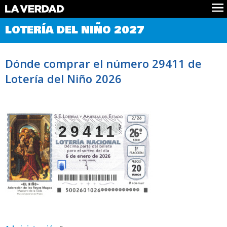
Comprobar Loteria del Niño
LOTERÍA DEL NIÑO 2027
Premios
Localizar números
Dónde comprar el número 29411 de
Noticias
Lotería del Niño 2026
Datos
Historia
Lotería de Navidad
29411