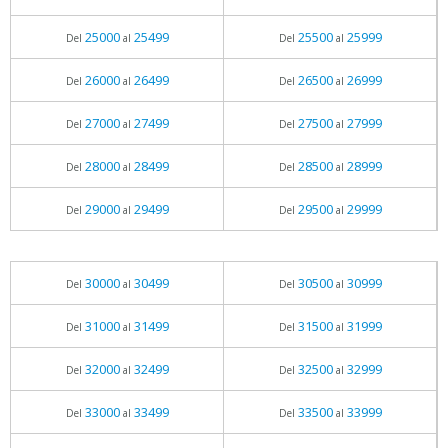
25000
25499
25500
25999
Del
al
Del
al
26000
26499
26500
26999
Del
al
Del
al
27000
27499
27500
27999
Del
al
Del
al
28000
28499
28500
28999
Del
al
Del
al
29000
29499
29500
29999
Del
al
Del
al
30000
30499
30500
30999
Del
al
Del
al
31000
31499
31500
31999
Del
al
Del
al
32000
32499
32500
32999
Del
al
Del
al
33000
33499
33500
33999
Del
al
Del
al