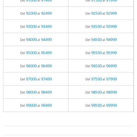
91000
91499
91500
91999
Del
al
Del
al
92000
92499
92500
92999
Del
al
Del
al
93000
93499
93500
93999
Del
al
Del
al
94000
94499
94500
94999
Del
al
Del
al
95000
95499
95500
95999
Del
al
Del
al
96000
96499
96500
96999
Del
al
Del
al
97000
97499
97500
97999
Del
al
Del
al
98000
98499
98500
98999
Del
al
Del
al
99000
99499
99500
99999
Del
al
Del
al
05.06.2026 - 11:05
prueba