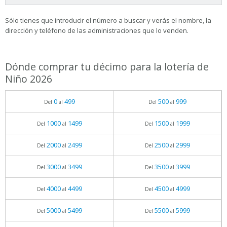
Sólo tienes que introducir el número a buscar y verás el nombre, la
dirección y teléfono de las administraciones que lo venden.
Dónde comprar tu décimo para la lotería de
Niño 2026
0
499
500
999
Del
al
Del
al
1000
1499
1500
1999
Del
al
Del
al
2000
2499
2500
2999
Del
al
Del
al
3000
3499
3500
3999
Del
al
Del
al
4000
4499
4500
4999
Del
al
Del
al
5000
5499
5500
5999
Del
al
Del
al