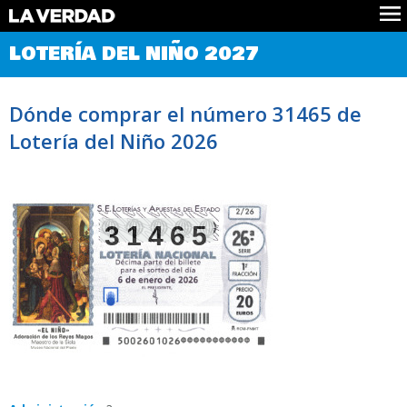
Comprobar Loteria del Niño
LOTERÍA DEL NIÑO 2027
Premios
Localizar números
Dónde comprar el número 31465 de
Noticias
Lotería del Niño 2026
Datos
Historia
Lotería de Navidad
31465