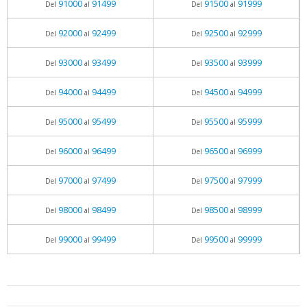
91000
91499
91500
91999
Del
al
Del
al
92000
92499
92500
92999
Del
al
Del
al
93000
93499
93500
93999
Del
al
Del
al
94000
94499
94500
94999
Del
al
Del
al
95000
95499
95500
95999
Del
al
Del
al
96000
96499
96500
96999
Del
al
Del
al
97000
97499
97500
97999
Del
al
Del
al
98000
98499
98500
98999
Del
al
Del
al
99000
99499
99500
99999
Del
al
Del
al
05.06.2026 - 11:05
prueba