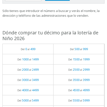
Sólo tienes que introducir el número a buscar y verás el nombre, la
dirección y teléfono de las administraciones que lo venden.
Dónde comprar tu décimo para la lotería de
Niño 2026
0
499
500
999
Del
al
Del
al
1000
1499
1500
1999
Del
al
Del
al
2000
2499
2500
2999
Del
al
Del
al
3000
3499
3500
3999
Del
al
Del
al
4000
4499
4500
4999
Del
al
Del
al
5000
5499
5500
5999
Del
al
Del
al