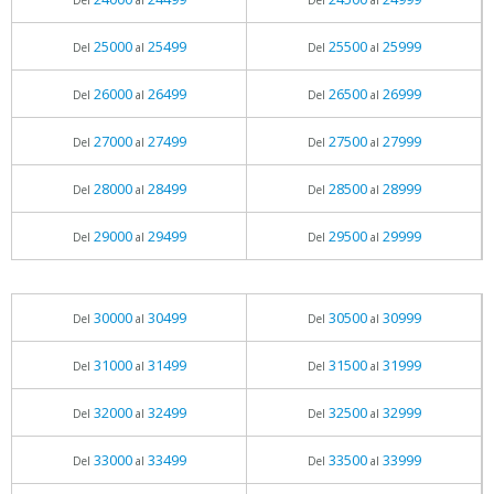
Del
al
Del
al
25000
25499
25500
25999
Del
al
Del
al
26000
26499
26500
26999
Del
al
Del
al
27000
27499
27500
27999
Del
al
Del
al
28000
28499
28500
28999
Del
al
Del
al
29000
29499
29500
29999
Del
al
Del
al
30000
30499
30500
30999
Del
al
Del
al
31000
31499
31500
31999
Del
al
Del
al
32000
32499
32500
32999
Del
al
Del
al
33000
33499
33500
33999
Del
al
Del
al