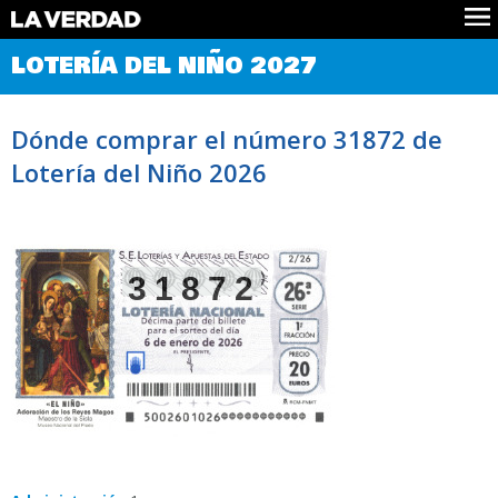
Comprobar Loteria del Niño
LOTERÍA DEL NIÑO 2027
Premios
Localizar números
Dónde comprar el número 31872 de
Noticias
Lotería del Niño 2026
Datos
Historia
Lotería de Navidad
31872