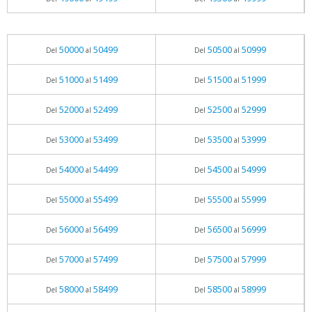
50000
50499
50500
50999
Del
al
Del
al
51000
51499
51500
51999
Del
al
Del
al
52000
52499
52500
52999
Del
al
Del
al
53000
53499
53500
53999
Del
al
Del
al
54000
54499
54500
54999
Del
al
Del
al
55000
55499
55500
55999
Del
al
Del
al
56000
56499
56500
56999
Del
al
Del
al
57000
57499
57500
57999
Del
al
Del
al
58000
58499
58500
58999
Del
al
Del
al