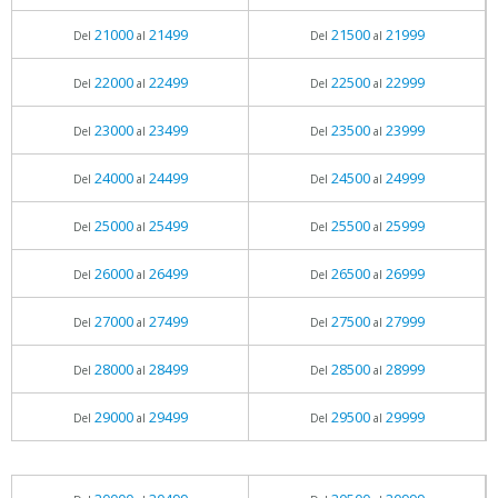
21000
21499
21500
21999
Del
al
Del
al
22000
22499
22500
22999
Del
al
Del
al
23000
23499
23500
23999
Del
al
Del
al
24000
24499
24500
24999
Del
al
Del
al
25000
25499
25500
25999
Del
al
Del
al
26000
26499
26500
26999
Del
al
Del
al
27000
27499
27500
27999
Del
al
Del
al
28000
28499
28500
28999
Del
al
Del
al
29000
29499
29500
29999
Del
al
Del
al