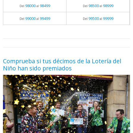
98000
98499
98500
98999
Del
al
Del
al
99000
99499
99500
99999
Del
al
Del
al
05.06.2026 - 11:05
prueba
Comprueba si tus décimos de la Lotería del
Niño han sido premiados