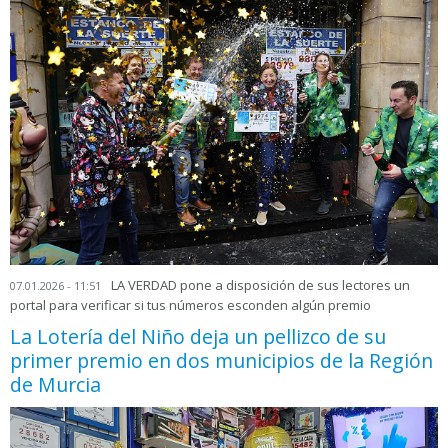
LA VERDAD pone a disposición de sus lectores un
07.01.2026 - 11:51
portal para verificar si tus números esconden algún premio
La Lotería del Niño deja un pellizco de su
primer premio en dos municipios de la Región
de Murcia