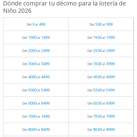
Dónde comprar tu décimo para la lotería de
Niño 2026
0
499
500
999
Del
al
Del
al
1000
1499
1500
1999
Del
al
Del
al
2000
2499
2500
2999
Del
al
Del
al
3000
3499
3500
3999
Del
al
Del
al
4000
4499
4500
4999
Del
al
Del
al
5000
5499
5500
5999
Del
al
Del
al
6000
6499
6500
6999
Del
al
Del
al
7000
7499
7500
7999
Del
al
Del
al
8000
8499
8500
8999
Del
al
Del
al