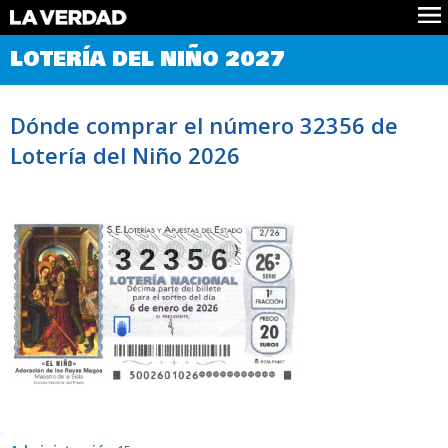
Comprobar Loteria del Niño
LOTERÍA DEL NIÑO 2027
Premios
Localizar números
Dónde comprar el número 32356 de
Noticias
Lotería del Niño 2026
Datos
Historia
Lotería de Navidad
32356