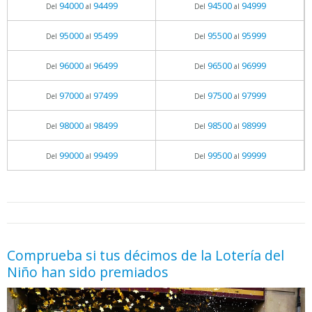
94000
94499
94500
94999
Del
al
Del
al
95000
95499
95500
95999
Del
al
Del
al
96000
96499
96500
96999
Del
al
Del
al
97000
97499
97500
97999
Del
al
Del
al
98000
98499
98500
98999
Del
al
Del
al
99000
99499
99500
99999
Del
al
Del
al
05.06.2026 - 11:05
prueba
Comprueba si tus décimos de la Lotería del
Niño han sido premiados