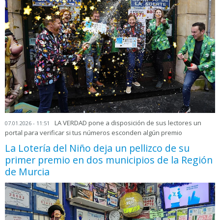
LA VERDAD pone a disposición de sus lectores un
07.01.2026 - 11:51
portal para verificar si tus números esconden algún premio
La Lotería del Niño deja un pellizco de su
primer premio en dos municipios de la Región
de Murcia