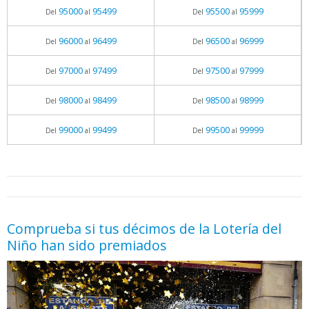
95000
95499
95500
95999
Del
al
Del
al
96000
96499
96500
96999
Del
al
Del
al
97000
97499
97500
97999
Del
al
Del
al
98000
98499
98500
98999
Del
al
Del
al
99000
99499
99500
99999
Del
al
Del
al
05.06.2026 - 11:05
prueba
Comprueba si tus décimos de la Lotería del
Niño han sido premiados