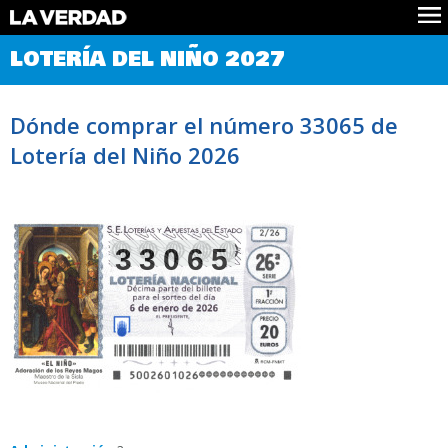
Comprobar Loteria del Niño
LOTERÍA DEL NIÑO 2027
Premios
Localizar números
Dónde comprar el número 33065 de
Noticias
Lotería del Niño 2026
Datos
Historia
Lotería de Navidad
33065