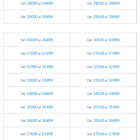
28000
28499
28500
28999
Del
al
Del
al
29000
29499
29500
29999
Del
al
Del
al
30000
30499
30500
30999
Del
al
Del
al
31000
31499
31500
31999
Del
al
Del
al
32000
32499
32500
32999
Del
al
Del
al
33000
33499
33500
33999
Del
al
Del
al
34000
34499
34500
34999
Del
al
Del
al
35000
35499
35500
35999
Del
al
Del
al
36000
36499
36500
36999
Del
al
Del
al
37000
37499
37500
37999
Del
al
Del
al