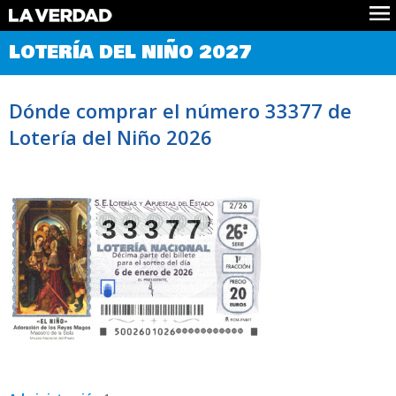
Comprobar Loteria del Niño
LOTERÍA DEL NIÑO 2027
Premios
Localizar números
Dónde comprar el número 33377 de
Noticias
Lotería del Niño 2026
Datos
Historia
Lotería de Navidad
33377