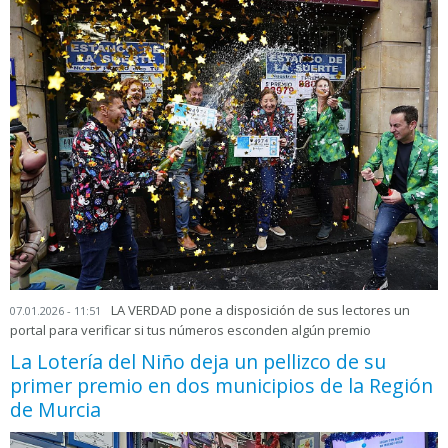
LA VERDAD pone a disposición de sus lectores un
07.01.2026 - 11:51
portal para verificar si tus números esconden algún premio
La Lotería del Niño deja un pellizco de su
primer premio en dos municipios de la Región
de Murcia