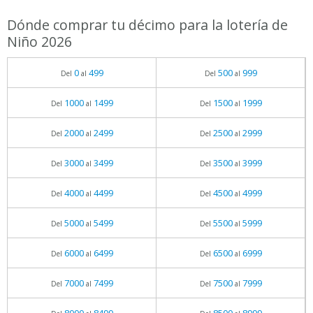
Dónde comprar tu décimo para la lotería de
Niño 2026
0
499
500
999
Del
al
Del
al
1000
1499
1500
1999
Del
al
Del
al
2000
2499
2500
2999
Del
al
Del
al
3000
3499
3500
3999
Del
al
Del
al
4000
4499
4500
4999
Del
al
Del
al
5000
5499
5500
5999
Del
al
Del
al
6000
6499
6500
6999
Del
al
Del
al
7000
7499
7500
7999
Del
al
Del
al