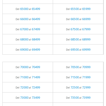
65000
65499
65500
65999
Del
al
Del
al
66000
66499
66500
66999
Del
al
Del
al
67000
67499
67500
67999
Del
al
Del
al
68000
68499
68500
68999
Del
al
Del
al
69000
69499
69500
69999
Del
al
Del
al
70000
70499
70500
70999
Del
al
Del
al
71000
71499
71500
71999
Del
al
Del
al
72000
72499
72500
72999
Del
al
Del
al
73000
73499
73500
73999
Del
al
Del
al