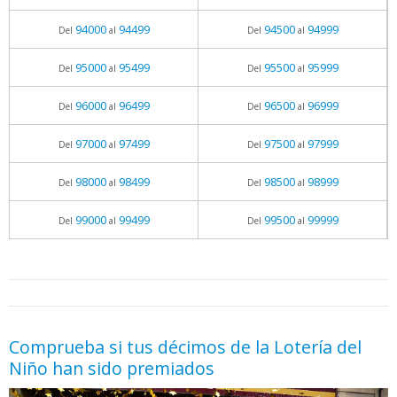
94000
94499
94500
94999
Del
al
Del
al
95000
95499
95500
95999
Del
al
Del
al
96000
96499
96500
96999
Del
al
Del
al
97000
97499
97500
97999
Del
al
Del
al
98000
98499
98500
98999
Del
al
Del
al
99000
99499
99500
99999
Del
al
Del
al
05.06.2026 - 11:05
prueba
Comprueba si tus décimos de la Lotería del
Niño han sido premiados