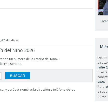
Lote
, 42, 43, 44, 45
Miér
ía del Niño 2026
Desde 
vende un número de la Lotería del Niño?
directo
 décimo soñado.
niño 2
Si est
concret
2026
.
Para
c
ar y verás el nombre, la dirección y teléfono de las
y sabe
buscad