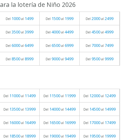
ra la lotería de Niño 2026
1000
1499
1500
1999
2000
2499
Del
al
Del
al
Del
al
3500
3999
4000
4499
4500
4999
Del
al
Del
al
Del
al
6000
6499
6500
6999
7000
7499
Del
al
Del
al
Del
al
8500
8999
9000
9499
9500
9999
Del
al
Del
al
Del
al
11000
11499
11500
11999
12000
12499
Del
al
Del
al
Del
al
13500
13999
14000
14499
14500
14999
Del
al
Del
al
Del
al
16000
16499
16500
16999
17000
17499
Del
al
Del
al
Del
al
18500
18999
19000
19499
19500
19999
Del
al
Del
al
Del
al