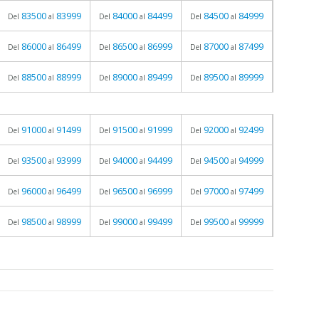
83500
83999
84000
84499
84500
84999
Del
al
Del
al
Del
al
86000
86499
86500
86999
87000
87499
Del
al
Del
al
Del
al
88500
88999
89000
89499
89500
89999
Del
al
Del
al
Del
al
91000
91499
91500
91999
92000
92499
Del
al
Del
al
Del
al
93500
93999
94000
94499
94500
94999
Del
al
Del
al
Del
al
96000
96499
96500
96999
97000
97499
Del
al
Del
al
Del
al
98500
98999
99000
99499
99500
99999
Del
al
Del
al
Del
al