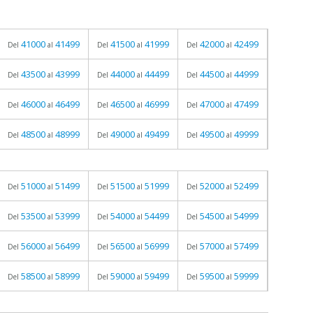
41000
41499
41500
41999
42000
42499
Del
al
Del
al
Del
al
43500
43999
44000
44499
44500
44999
Del
al
Del
al
Del
al
46000
46499
46500
46999
47000
47499
Del
al
Del
al
Del
al
48500
48999
49000
49499
49500
49999
Del
al
Del
al
Del
al
51000
51499
51500
51999
52000
52499
Del
al
Del
al
Del
al
53500
53999
54000
54499
54500
54999
Del
al
Del
al
Del
al
56000
56499
56500
56999
57000
57499
Del
al
Del
al
Del
al
58500
58999
59000
59499
59500
59999
Del
al
Del
al
Del
al