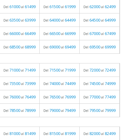
61000
61499
61500
61999
62000
62499
Del
al
Del
al
Del
al
63500
63999
64000
64499
64500
64999
Del
al
Del
al
Del
al
66000
66499
66500
66999
67000
67499
Del
al
Del
al
Del
al
68500
68999
69000
69499
69500
69999
Del
al
Del
al
Del
al
71000
71499
71500
71999
72000
72499
Del
al
Del
al
Del
al
73500
73999
74000
74499
74500
74999
Del
al
Del
al
Del
al
76000
76499
76500
76999
77000
77499
Del
al
Del
al
Del
al
78500
78999
79000
79499
79500
79999
Del
al
Del
al
Del
al
81000
81499
81500
81999
82000
82499
Del
al
Del
al
Del
al