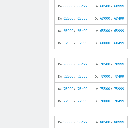
60000
60499
60500
60999
Del
al
Del
al
62500
62999
63000
63499
Del
al
Del
al
65000
65499
65500
65999
Del
al
Del
al
67500
67999
68000
68499
Del
al
Del
al
70000
70499
70500
70999
Del
al
Del
al
72500
72999
73000
73499
Del
al
Del
al
75000
75499
75500
75999
Del
al
Del
al
77500
77999
78000
78499
Del
al
Del
al
80000
80499
80500
80999
Del
al
Del
al