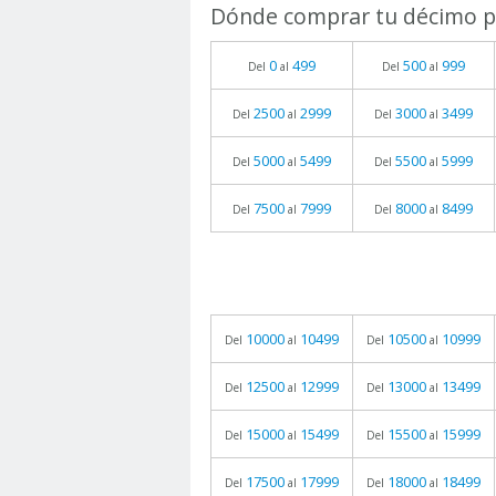
Dónde comprar tu décimo pa
0
499
500
999
Del
al
Del
al
2500
2999
3000
3499
Del
al
Del
al
5000
5499
5500
5999
Del
al
Del
al
7500
7999
8000
8499
Del
al
Del
al
10000
10499
10500
10999
Del
al
Del
al
12500
12999
13000
13499
Del
al
Del
al
15000
15499
15500
15999
Del
al
Del
al
17500
17999
18000
18499
Del
al
Del
al