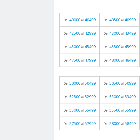
40000
40499
40500
40999
Del
al
Del
al
42500
42999
43000
43499
Del
al
Del
al
45000
45499
45500
45999
Del
al
Del
al
47500
47999
48000
48499
Del
al
Del
al
50000
50499
50500
50999
Del
al
Del
al
52500
52999
53000
53499
Del
al
Del
al
55000
55499
55500
55999
Del
al
Del
al
57500
57999
58000
58499
Del
al
Del
al