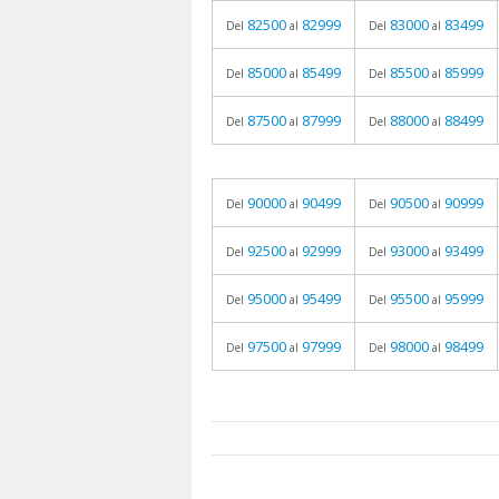
82500
82999
83000
83499
Del
al
Del
al
85000
85499
85500
85999
Del
al
Del
al
87500
87999
88000
88499
Del
al
Del
al
90000
90499
90500
90999
Del
al
Del
al
92500
92999
93000
93499
Del
al
Del
al
95000
95499
95500
95999
Del
al
Del
al
97500
97999
98000
98499
Del
al
Del
al
prueba
05.06.2026 - 11:05