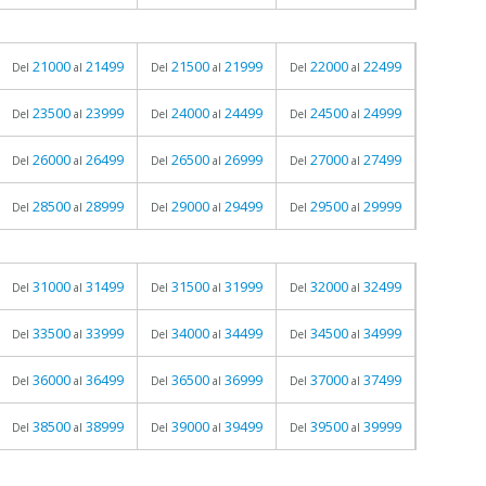
21000
21499
21500
21999
22000
22499
Del
al
Del
al
Del
al
23500
23999
24000
24499
24500
24999
Del
al
Del
al
Del
al
26000
26499
26500
26999
27000
27499
Del
al
Del
al
Del
al
28500
28999
29000
29499
29500
29999
Del
al
Del
al
Del
al
31000
31499
31500
31999
32000
32499
Del
al
Del
al
Del
al
33500
33999
34000
34499
34500
34999
Del
al
Del
al
Del
al
36000
36499
36500
36999
37000
37499
Del
al
Del
al
Del
al
38500
38999
39000
39499
39500
39999
Del
al
Del
al
Del
al