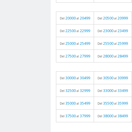
20000
20499
20500
20999
Del
al
Del
al
22500
22999
23000
23499
Del
al
Del
al
25000
25499
25500
25999
Del
al
Del
al
27500
27999
28000
28499
Del
al
Del
al
30000
30499
30500
30999
Del
al
Del
al
32500
32999
33000
33499
Del
al
Del
al
35000
35499
35500
35999
Del
al
Del
al
37500
37999
38000
38499
Del
al
Del
al