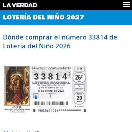
Comprobar Loteria del Niño
LOTERÍA DEL NIÑO 2027
Premios
Localizar números
Dónde comprar el número 33814 de
Noticias
Lotería del Niño 2026
Datos
Historia
Lotería de Navidad
33814