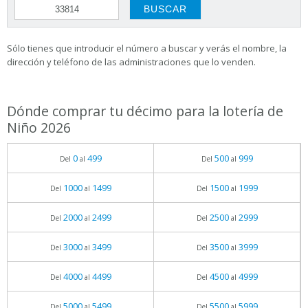
Sólo tienes que introducir el número a buscar y verás el nombre, la
dirección y teléfono de las administraciones que lo venden.
Dónde comprar tu décimo para la lotería de
Niño 2026
0
499
500
999
Del
al
Del
al
1000
1499
1500
1999
Del
al
Del
al
2000
2499
2500
2999
Del
al
Del
al
3000
3499
3500
3999
Del
al
Del
al
4000
4499
4500
4999
Del
al
Del
al
5000
5499
5500
5999
Del
al
Del
al