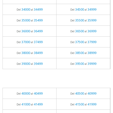
34000
34499
34500
34999
Del
al
Del
al
35000
35499
35500
35999
Del
al
Del
al
36000
36499
36500
36999
Del
al
Del
al
37000
37499
37500
37999
Del
al
Del
al
38000
38499
38500
38999
Del
al
Del
al
39000
39499
39500
39999
Del
al
Del
al
40000
40499
40500
40999
Del
al
Del
al
41000
41499
41500
41999
Del
al
Del
al