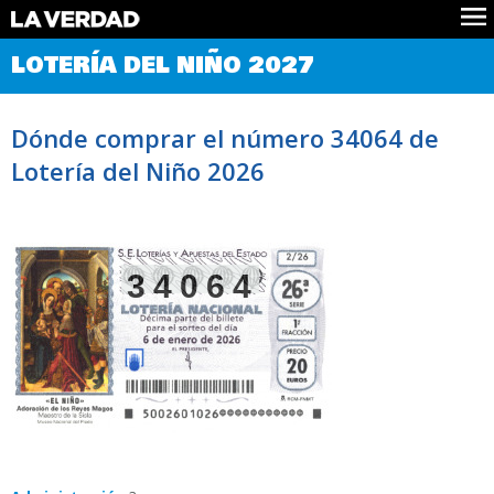
Comprobar Loteria del Niño
LOTERÍA DEL NIÑO 2027
Premios
Localizar números
Dónde comprar el número 34064 de
Noticias
Lotería del Niño 2026
Datos
Historia
Lotería de Navidad
34064