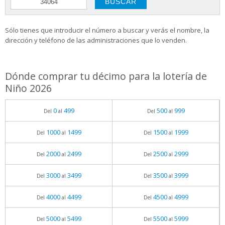
Sólo tienes que introducir el número a buscar y verás el nombre, la
dirección y teléfono de las administraciones que lo venden.
Dónde comprar tu décimo para la lotería de
Niño 2026
0
499
500
999
Del
al
Del
al
1000
1499
1500
1999
Del
al
Del
al
2000
2499
2500
2999
Del
al
Del
al
3000
3499
3500
3999
Del
al
Del
al
4000
4499
4500
4999
Del
al
Del
al
5000
5499
5500
5999
Del
al
Del
al