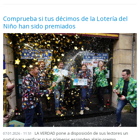
05.06.2026 - 11:05
prueba
Comprueba si tus décimos de la Lotería del
Niño han sido premiados
LA VERDAD pone a disposición de sus lectores un
07.01.2026 - 11:51
portal para verificar si tus números esconden algún premio