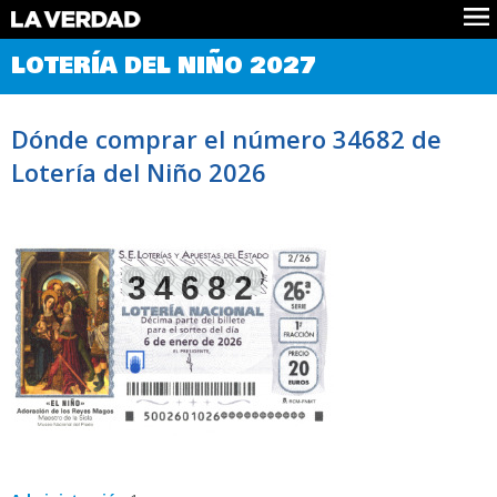
Comprobar Loteria del Niño
LOTERÍA DEL NIÑO 2027
Premios
Localizar números
Dónde comprar el número 34682 de
Noticias
Lotería del Niño 2026
Datos
Historia
Lotería de Navidad
34682