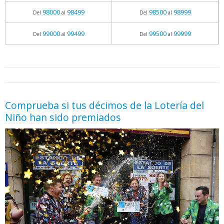
98000
98499
98500
98999
Del
al
Del
al
99000
99499
99500
99999
Del
al
Del
al
05.06.2026 - 11:05
prueba
Comprueba si tus décimos de la Lotería del
Niño han sido premiados