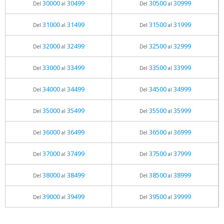
30000
30499
30500
30999
Del
al
Del
al
31000
31499
31500
31999
Del
al
Del
al
32000
32499
32500
32999
Del
al
Del
al
33000
33499
33500
33999
Del
al
Del
al
34000
34499
34500
34999
Del
al
Del
al
35000
35499
35500
35999
Del
al
Del
al
36000
36499
36500
36999
Del
al
Del
al
37000
37499
37500
37999
Del
al
Del
al
38000
38499
38500
38999
Del
al
Del
al
39000
39499
39500
39999
Del
al
Del
al