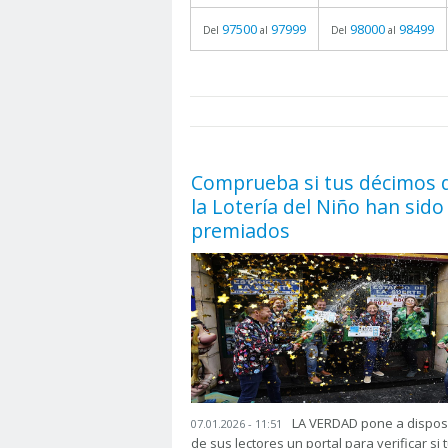
97500
97999
98000
98499
Del
al
Del
al
prueba
05.06.2026 - 11:05
Comprueba si tus décimos 
la Lotería del Niño han sido
premiados
LA VERDAD pone a dispos
07.01.2026 - 11:51
de sus lectores un portal para verificar si 