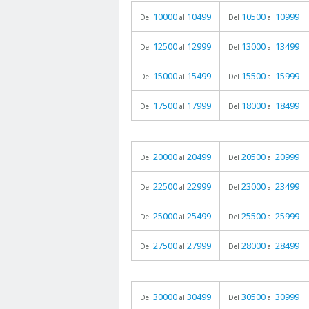
10000
10499
10500
10999
Del
al
Del
al
12500
12999
13000
13499
Del
al
Del
al
15000
15499
15500
15999
Del
al
Del
al
17500
17999
18000
18499
Del
al
Del
al
20000
20499
20500
20999
Del
al
Del
al
22500
22999
23000
23499
Del
al
Del
al
25000
25499
25500
25999
Del
al
Del
al
27500
27999
28000
28499
Del
al
Del
al
30000
30499
30500
30999
Del
al
Del
al