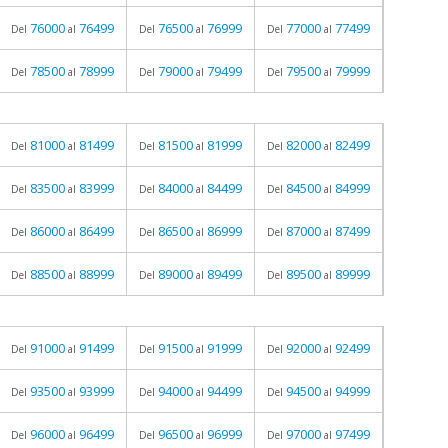
76000
76499
76500
76999
77000
77499
Del
al
Del
al
Del
al
78500
78999
79000
79499
79500
79999
Del
al
Del
al
Del
al
81000
81499
81500
81999
82000
82499
Del
al
Del
al
Del
al
83500
83999
84000
84499
84500
84999
Del
al
Del
al
Del
al
86000
86499
86500
86999
87000
87499
Del
al
Del
al
Del
al
88500
88999
89000
89499
89500
89999
Del
al
Del
al
Del
al
91000
91499
91500
91999
92000
92499
Del
al
Del
al
Del
al
93500
93999
94000
94499
94500
94999
Del
al
Del
al
Del
al
96000
96499
96500
96999
97000
97499
Del
al
Del
al
Del
al