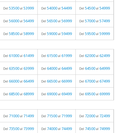
53500
53999
54000
54499
54500
54999
Del
al
Del
al
Del
al
56000
56499
56500
56999
57000
57499
Del
al
Del
al
Del
al
58500
58999
59000
59499
59500
59999
Del
al
Del
al
Del
al
61000
61499
61500
61999
62000
62499
Del
al
Del
al
Del
al
63500
63999
64000
64499
64500
64999
Del
al
Del
al
Del
al
66000
66499
66500
66999
67000
67499
Del
al
Del
al
Del
al
68500
68999
69000
69499
69500
69999
Del
al
Del
al
Del
al
71000
71499
71500
71999
72000
72499
Del
al
Del
al
Del
al
73500
73999
74000
74499
74500
74999
Del
al
Del
al
Del
al