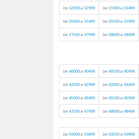
32500
32999
33000
33499
Del
al
Del
al
35000
35499
35500
35999
Del
al
Del
al
37500
37999
38000
38499
Del
al
Del
al
40000
40499
40500
40999
Del
al
Del
al
42500
42999
43000
43499
Del
al
Del
al
45000
45499
45500
45999
Del
al
Del
al
47500
47999
48000
48499
Del
al
Del
al
50000
50499
50500
50999
Del
al
Del
al