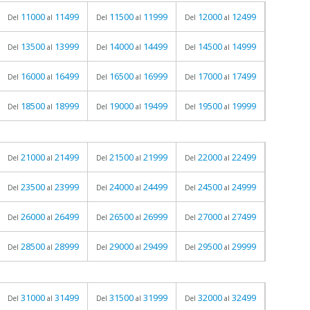
11000
11499
11500
11999
12000
12499
Del
al
Del
al
Del
al
13500
13999
14000
14499
14500
14999
Del
al
Del
al
Del
al
16000
16499
16500
16999
17000
17499
Del
al
Del
al
Del
al
18500
18999
19000
19499
19500
19999
Del
al
Del
al
Del
al
21000
21499
21500
21999
22000
22499
Del
al
Del
al
Del
al
23500
23999
24000
24499
24500
24999
Del
al
Del
al
Del
al
26000
26499
26500
26999
27000
27499
Del
al
Del
al
Del
al
28500
28999
29000
29499
29500
29999
Del
al
Del
al
Del
al
31000
31499
31500
31999
32000
32499
Del
al
Del
al
Del
al