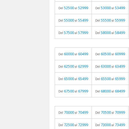
52500
52999
53000
53499
Del
al
Del
al
55000
55499
55500
55999
Del
al
Del
al
57500
57999
58000
58499
Del
al
Del
al
60000
60499
60500
60999
Del
al
Del
al
62500
62999
63000
63499
Del
al
Del
al
65000
65499
65500
65999
Del
al
Del
al
67500
67999
68000
68499
Del
al
Del
al
70000
70499
70500
70999
Del
al
Del
al
72500
72999
73000
73499
Del
al
Del
al