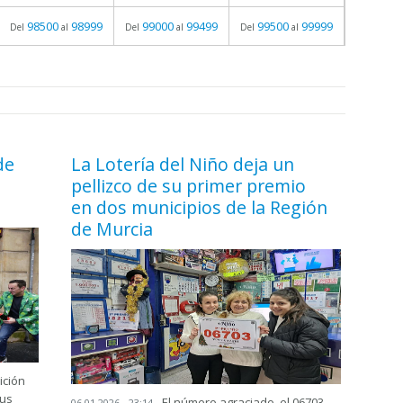
98500
98999
99000
99499
99500
99999
Del
al
Del
al
Del
al
de
La Lotería del Niño deja un
pellizco de su primer premio
en dos municipios de la Región
de Murcia
ición
tus
El número agraciado, el 06703,
06.01.2026 - 23:14