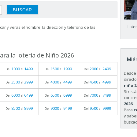
Lote
ar y verás el nombre, la dirección y teléfono de las
ra la lotería de Niño 2026
Miér
1000
1499
1500
1999
2000
2499
Del
al
Del
al
Del
al
Desde 
directo
3500
3999
4000
4499
4500
4999
Del
al
Del
al
Del
al
niño 2
Si est
6000
6499
6500
6999
7000
7499
Del
al
Del
al
Del
al
concret
2026
.
8500
8999
9000
9499
9500
9999
Del
al
Del
al
Del
al
Para
c
y sabe
buscad