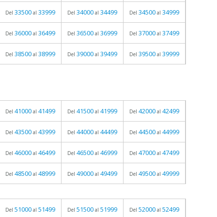
33500
33999
34000
34499
34500
34999
Del
al
Del
al
Del
al
36000
36499
36500
36999
37000
37499
Del
al
Del
al
Del
al
38500
38999
39000
39499
39500
39999
Del
al
Del
al
Del
al
41000
41499
41500
41999
42000
42499
Del
al
Del
al
Del
al
43500
43999
44000
44499
44500
44999
Del
al
Del
al
Del
al
46000
46499
46500
46999
47000
47499
Del
al
Del
al
Del
al
48500
48999
49000
49499
49500
49999
Del
al
Del
al
Del
al
51000
51499
51500
51999
52000
52499
Del
al
Del
al
Del
al