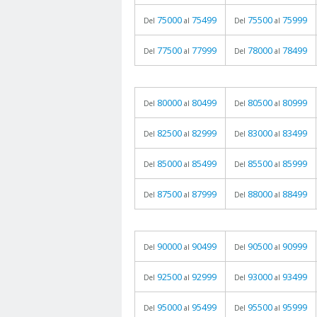
75000
75499
75500
75999
Del
al
Del
al
77500
77999
78000
78499
Del
al
Del
al
80000
80499
80500
80999
Del
al
Del
al
82500
82999
83000
83499
Del
al
Del
al
85000
85499
85500
85999
Del
al
Del
al
87500
87999
88000
88499
Del
al
Del
al
90000
90499
90500
90999
Del
al
Del
al
92500
92999
93000
93499
Del
al
Del
al
95000
95499
95500
95999
Del
al
Del
al