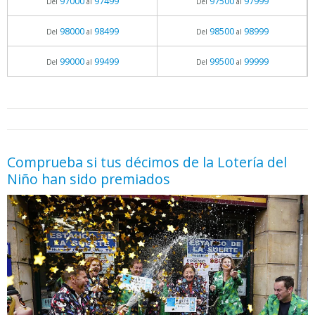
97000
97499
97500
97999
Del
al
Del
al
98000
98499
98500
98999
Del
al
Del
al
99000
99499
99500
99999
Del
al
Del
al
05.06.2026 - 11:05
prueba
Comprueba si tus décimos de la Lotería del
Niño han sido premiados