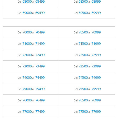
68000
68499
68500
68999
Del
al
Del
al
69000
69499
69500
69999
Del
al
Del
al
70000
70499
70500
70999
Del
al
Del
al
71000
71499
71500
71999
Del
al
Del
al
72000
72499
72500
72999
Del
al
Del
al
73000
73499
73500
73999
Del
al
Del
al
74000
74499
74500
74999
Del
al
Del
al
75000
75499
75500
75999
Del
al
Del
al
76000
76499
76500
76999
Del
al
Del
al
77000
77499
77500
77999
Del
al
Del
al