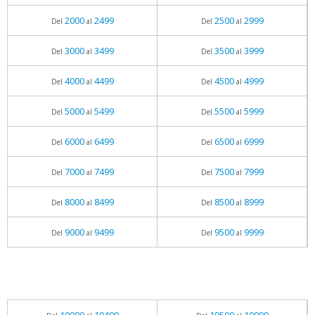
2000
2499
2500
2999
Del
al
Del
al
3000
3499
3500
3999
Del
al
Del
al
4000
4499
4500
4999
Del
al
Del
al
5000
5499
5500
5999
Del
al
Del
al
6000
6499
6500
6999
Del
al
Del
al
7000
7499
7500
7999
Del
al
Del
al
8000
8499
8500
8999
Del
al
Del
al
9000
9499
9500
9999
Del
al
Del
al