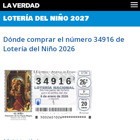
Comprobar Loteria del Niño
LOTERÍA DEL NIÑO 2027
Premios
Localizar números
Dónde comprar el número 34916 de
Noticias
Lotería del Niño 2026
Datos
Historia
Lotería de Navidad
34916