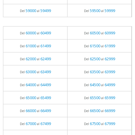
59000
59499
59500
59999
Del
al
Del
al
60000
60499
60500
60999
Del
al
Del
al
61000
61499
61500
61999
Del
al
Del
al
62000
62499
62500
62999
Del
al
Del
al
63000
63499
63500
63999
Del
al
Del
al
64000
64499
64500
64999
Del
al
Del
al
65000
65499
65500
65999
Del
al
Del
al
66000
66499
66500
66999
Del
al
Del
al
67000
67499
67500
67999
Del
al
Del
al