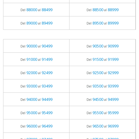
88000
88499
88500
88999
Del
al
Del
al
89000
89499
89500
89999
Del
al
Del
al
90000
90499
90500
90999
Del
al
Del
al
91000
91499
91500
91999
Del
al
Del
al
92000
92499
92500
92999
Del
al
Del
al
93000
93499
93500
93999
Del
al
Del
al
94000
94499
94500
94999
Del
al
Del
al
95000
95499
95500
95999
Del
al
Del
al
96000
96499
96500
96999
Del
al
Del
al