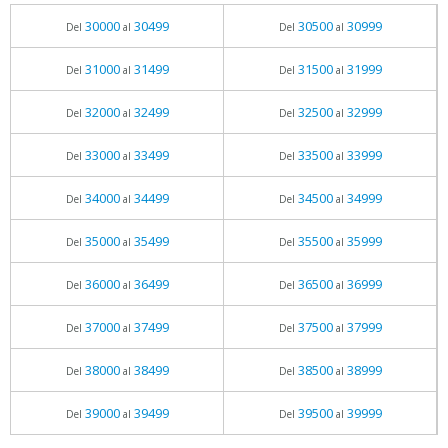
30000
30499
30500
30999
Del
al
Del
al
31000
31499
31500
31999
Del
al
Del
al
32000
32499
32500
32999
Del
al
Del
al
33000
33499
33500
33999
Del
al
Del
al
34000
34499
34500
34999
Del
al
Del
al
35000
35499
35500
35999
Del
al
Del
al
36000
36499
36500
36999
Del
al
Del
al
37000
37499
37500
37999
Del
al
Del
al
38000
38499
38500
38999
Del
al
Del
al
39000
39499
39500
39999
Del
al
Del
al