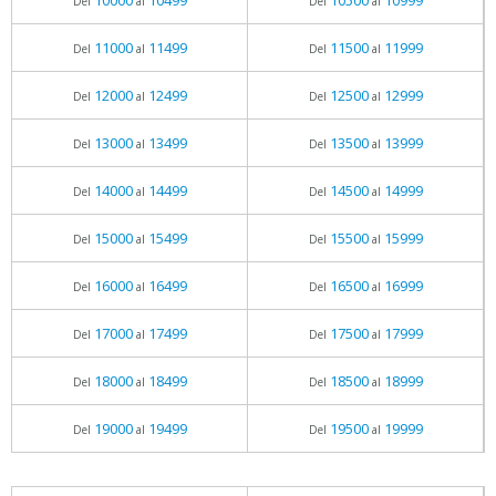
10000
10499
10500
10999
Del
al
Del
al
11000
11499
11500
11999
Del
al
Del
al
12000
12499
12500
12999
Del
al
Del
al
13000
13499
13500
13999
Del
al
Del
al
14000
14499
14500
14999
Del
al
Del
al
15000
15499
15500
15999
Del
al
Del
al
16000
16499
16500
16999
Del
al
Del
al
17000
17499
17500
17999
Del
al
Del
al
18000
18499
18500
18999
Del
al
Del
al
19000
19499
19500
19999
Del
al
Del
al