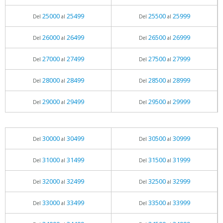
25000
25499
25500
25999
Del
al
Del
al
26000
26499
26500
26999
Del
al
Del
al
27000
27499
27500
27999
Del
al
Del
al
28000
28499
28500
28999
Del
al
Del
al
29000
29499
29500
29999
Del
al
Del
al
30000
30499
30500
30999
Del
al
Del
al
31000
31499
31500
31999
Del
al
Del
al
32000
32499
32500
32999
Del
al
Del
al
33000
33499
33500
33999
Del
al
Del
al