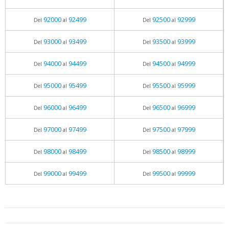
92000
92499
92500
92999
Del
al
Del
al
93000
93499
93500
93999
Del
al
Del
al
94000
94499
94500
94999
Del
al
Del
al
95000
95499
95500
95999
Del
al
Del
al
96000
96499
96500
96999
Del
al
Del
al
97000
97499
97500
97999
Del
al
Del
al
98000
98499
98500
98999
Del
al
Del
al
99000
99499
99500
99999
Del
al
Del
al
05.06.2026 - 11:05
prueba