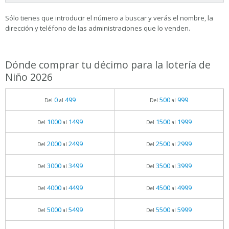
Sólo tienes que introducir el número a buscar y verás el nombre, la
dirección y teléfono de las administraciones que lo venden.
Dónde comprar tu décimo para la lotería de
Niño 2026
0
499
500
999
Del
al
Del
al
1000
1499
1500
1999
Del
al
Del
al
2000
2499
2500
2999
Del
al
Del
al
3000
3499
3500
3999
Del
al
Del
al
4000
4499
4500
4999
Del
al
Del
al
5000
5499
5500
5999
Del
al
Del
al