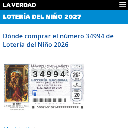
Comprobar Loteria del Niño
LOTERÍA DEL NIÑO 2027
Premios
Localizar números
Dónde comprar el número 34994 de
Noticias
Lotería del Niño 2026
Datos
Historia
Lotería de Navidad
34994