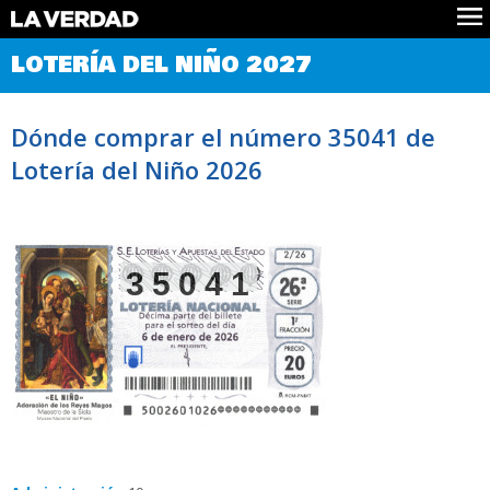
Comprobar Loteria del Niño
LOTERÍA DEL NIÑO 2027
Premios
Localizar números
Dónde comprar el número 35041 de
Noticias
Lotería del Niño 2026
Datos
Historia
Lotería de Navidad
35041