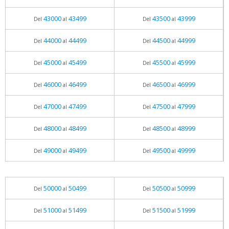
43000
43499
43500
43999
Del
al
Del
al
44000
44499
44500
44999
Del
al
Del
al
45000
45499
45500
45999
Del
al
Del
al
46000
46499
46500
46999
Del
al
Del
al
47000
47499
47500
47999
Del
al
Del
al
48000
48499
48500
48999
Del
al
Del
al
49000
49499
49500
49999
Del
al
Del
al
50000
50499
50500
50999
Del
al
Del
al
51000
51499
51500
51999
Del
al
Del
al