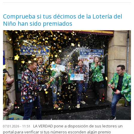
05.06.2026 - 11:05
prueba
Comprueba si tus décimos de la Lotería del
Niño han sido premiados
LA VERDAD pone a disposición de sus lectores un
07.01.2026 - 11:51
portal para verificar si tus números esconden algún premio