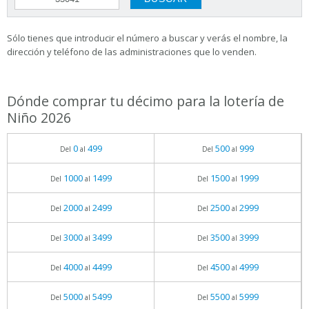
Sólo tienes que introducir el número a buscar y verás el nombre, la
dirección y teléfono de las administraciones que lo venden.
Dónde comprar tu décimo para la lotería de
Niño 2026
0
499
500
999
Del
al
Del
al
1000
1499
1500
1999
Del
al
Del
al
2000
2499
2500
2999
Del
al
Del
al
3000
3499
3500
3999
Del
al
Del
al
4000
4499
4500
4999
Del
al
Del
al
5000
5499
5500
5999
Del
al
Del
al