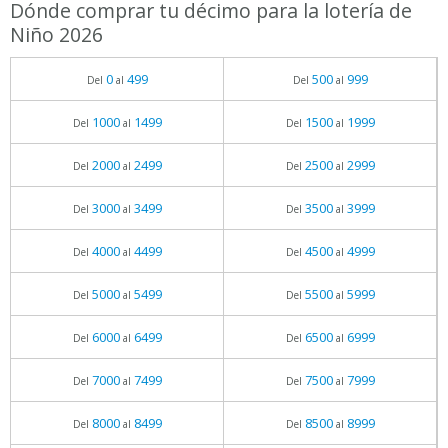
Dónde comprar tu décimo para la lotería de
Niño 2026
0
499
500
999
Del
al
Del
al
1000
1499
1500
1999
Del
al
Del
al
2000
2499
2500
2999
Del
al
Del
al
3000
3499
3500
3999
Del
al
Del
al
4000
4499
4500
4999
Del
al
Del
al
5000
5499
5500
5999
Del
al
Del
al
6000
6499
6500
6999
Del
al
Del
al
7000
7499
7500
7999
Del
al
Del
al
8000
8499
8500
8999
Del
al
Del
al