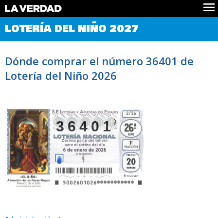
Comprobar Loteria del Niño
LOTERÍA DEL NIÑO 2027
Premios
Localizar números
Dónde comprar el número 36401 de
Noticias
Lotería del Niño 2026
Datos
Historia
Lotería de Navidad
36401