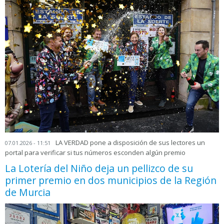
LA VERDAD pone a disposición de sus lectores un
07.01.2026 - 11:51
portal para verificar si tus números esconden algún premio
La Lotería del Niño deja un pellizco de su
primer premio en dos municipios de la Región
de Murcia