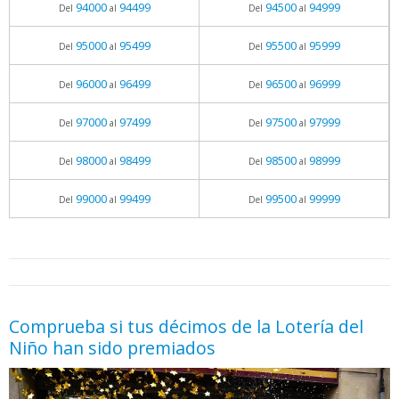
94000
94499
94500
94999
Del
al
Del
al
95000
95499
95500
95999
Del
al
Del
al
96000
96499
96500
96999
Del
al
Del
al
97000
97499
97500
97999
Del
al
Del
al
98000
98499
98500
98999
Del
al
Del
al
99000
99499
99500
99999
Del
al
Del
al
05.06.2026 - 11:05
prueba
Comprueba si tus décimos de la Lotería del
Niño han sido premiados