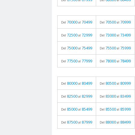
Del
al
Del
al
70000
70499
70500
70999
Del
al
Del
al
72500
72999
73000
73499
Del
al
Del
al
75000
75499
75500
75999
Del
al
Del
al
77500
77999
78000
78499
Del
al
Del
al
80000
80499
80500
80999
Del
al
Del
al
82500
82999
83000
83499
Del
al
Del
al
85000
85499
85500
85999
Del
al
Del
al
87500
87999
88000
88499
Del
al
Del
al