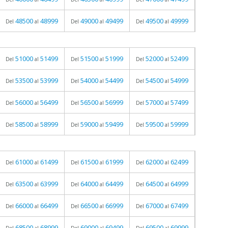
48500
48999
49000
49499
49500
49999
Del
al
Del
al
Del
al
51000
51499
51500
51999
52000
52499
Del
al
Del
al
Del
al
53500
53999
54000
54499
54500
54999
Del
al
Del
al
Del
al
56000
56499
56500
56999
57000
57499
Del
al
Del
al
Del
al
58500
58999
59000
59499
59500
59999
Del
al
Del
al
Del
al
61000
61499
61500
61999
62000
62499
Del
al
Del
al
Del
al
63500
63999
64000
64499
64500
64999
Del
al
Del
al
Del
al
66000
66499
66500
66999
67000
67499
Del
al
Del
al
Del
al
68500
68999
69000
69499
69500
69999