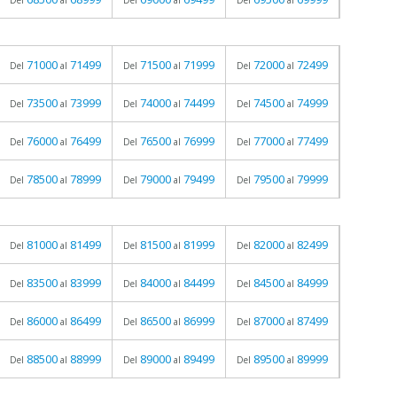
Del
al
Del
al
Del
al
71000
71499
71500
71999
72000
72499
Del
al
Del
al
Del
al
73500
73999
74000
74499
74500
74999
Del
al
Del
al
Del
al
76000
76499
76500
76999
77000
77499
Del
al
Del
al
Del
al
78500
78999
79000
79499
79500
79999
Del
al
Del
al
Del
al
81000
81499
81500
81999
82000
82499
Del
al
Del
al
Del
al
83500
83999
84000
84499
84500
84999
Del
al
Del
al
Del
al
86000
86499
86500
86999
87000
87499
Del
al
Del
al
Del
al
88500
88999
89000
89499
89500
89999
Del
al
Del
al
Del
al