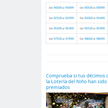
90000
90499
90500
90999
Del
al
Del
al
92500
92999
93000
93499
Del
al
Del
al
95000
95499
95500
95999
Del
al
Del
al
97500
97999
98000
98499
Del
al
Del
al
prueba
05.06.2026 - 11:05
Comprueba si tus décimos 
la Lotería del Niño han sido
premiados