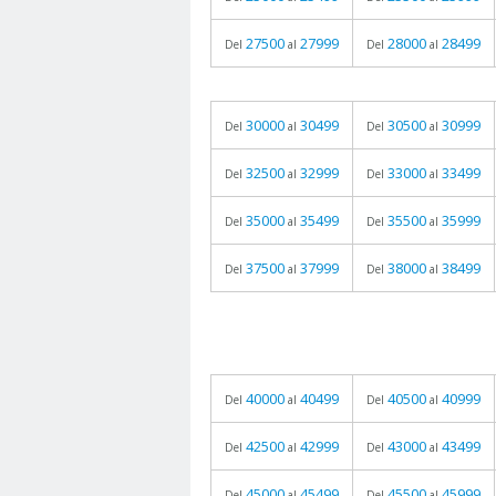
27500
27999
28000
28499
Del
al
Del
al
30000
30499
30500
30999
Del
al
Del
al
32500
32999
33000
33499
Del
al
Del
al
35000
35499
35500
35999
Del
al
Del
al
37500
37999
38000
38499
Del
al
Del
al
40000
40499
40500
40999
Del
al
Del
al
42500
42999
43000
43499
Del
al
Del
al
45000
45499
45500
45999
Del
al
Del
al