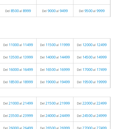
8500
8999
9000
9499
9500
9999
Del
al
Del
al
Del
al
11000
11499
11500
11999
12000
12499
Del
al
Del
al
Del
al
13500
13999
14000
14499
14500
14999
Del
al
Del
al
Del
al
16000
16499
16500
16999
17000
17499
Del
al
Del
al
Del
al
18500
18999
19000
19499
19500
19999
Del
al
Del
al
Del
al
21000
21499
21500
21999
22000
22499
Del
al
Del
al
Del
al
23500
23999
24000
24499
24500
24999
Del
al
Del
al
Del
al
26000
26499
26500
26999
27000
27499
Del
al
Del
al
Del
al