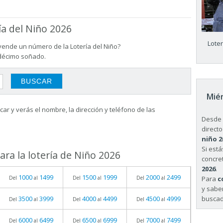
ía del Niño 2026
Lote
vende un número de la Lotería del Niño?
 décimo soñado.
Miér
ar y verás el nombre, la dirección y teléfono de las
Desde 
directo
niño 2
Si est
ra la lotería de Niño 2026
concret
2026
.
1000
1499
1500
1999
2000
2499
Para
c
Del
al
Del
al
Del
al
y sabe
buscad
3500
3999
4000
4499
4500
4999
Del
al
Del
al
Del
al
6000
6499
6500
6999
7000
7499
Del
al
Del
al
Del
al