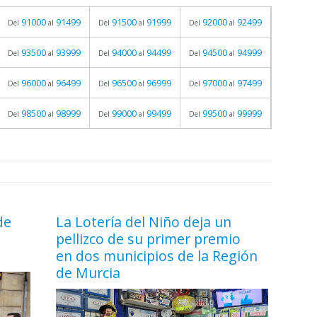
91000
91499
91500
91999
92000
92499
Del
al
Del
al
Del
al
93500
93999
94000
94499
94500
94999
Del
al
Del
al
Del
al
96000
96499
96500
96999
97000
97499
Del
al
Del
al
Del
al
98500
98999
99000
99499
99500
99999
Del
al
Del
al
Del
al
de
La Lotería del Niño deja un
pellizco de su primer premio
en dos municipios de la Región
de Murcia