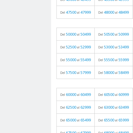
47500
47999
48000
48499
Del
al
Del
al
50000
50499
50500
50999
Del
al
Del
al
52500
52999
53000
53499
Del
al
Del
al
55000
55499
55500
55999
Del
al
Del
al
57500
57999
58000
58499
Del
al
Del
al
60000
60499
60500
60999
Del
al
Del
al
62500
62999
63000
63499
Del
al
Del
al
65000
65499
65500
65999
Del
al
Del
al
67500
67999
68000
68499