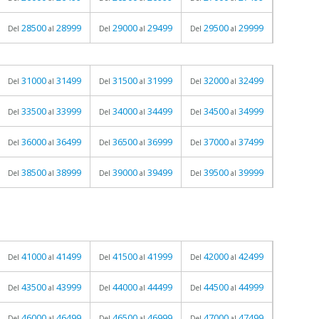
28500
28999
29000
29499
29500
29999
Del
al
Del
al
Del
al
31000
31499
31500
31999
32000
32499
Del
al
Del
al
Del
al
33500
33999
34000
34499
34500
34999
Del
al
Del
al
Del
al
36000
36499
36500
36999
37000
37499
Del
al
Del
al
Del
al
38500
38999
39000
39499
39500
39999
Del
al
Del
al
Del
al
41000
41499
41500
41999
42000
42499
Del
al
Del
al
Del
al
43500
43999
44000
44499
44500
44999
Del
al
Del
al
Del
al
46000
46499
46500
46999
47000
47499
Del
al
Del
al
Del
al