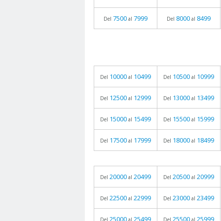
7500
7999
8000
8499
Del
al
Del
al
10000
10499
10500
10999
Del
al
Del
al
12500
12999
13000
13499
Del
al
Del
al
15000
15499
15500
15999
Del
al
Del
al
17500
17999
18000
18499
Del
al
Del
al
20000
20499
20500
20999
Del
al
Del
al
22500
22999
23000
23499
Del
al
Del
al
25000
25499
25500
25999
Del
al
Del
al