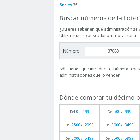
Series
35
Buscar números de la Loter
¿Quieres saber en qué administración se 
Utiliza nuestro buscador para localizar tu
Número:
Sólo tienes que introducir el número a busc
administraciones que lo venden.
Dónde comprar tu décimo pa
0
499
500
999
Del
al
Del
al
2500
2999
3000
3499
Del
al
Del
al
5000
5499
5500
5999
Del
al
Del
al