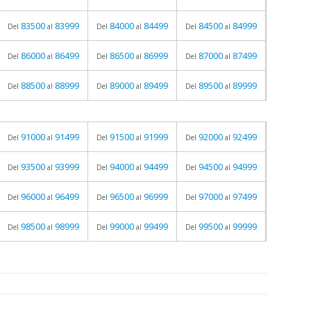
83500
83999
84000
84499
84500
84999
Del
al
Del
al
Del
al
86000
86499
86500
86999
87000
87499
Del
al
Del
al
Del
al
88500
88999
89000
89499
89500
89999
Del
al
Del
al
Del
al
91000
91499
91500
91999
92000
92499
Del
al
Del
al
Del
al
93500
93999
94000
94499
94500
94999
Del
al
Del
al
Del
al
96000
96499
96500
96999
97000
97499
Del
al
Del
al
Del
al
98500
98999
99000
99499
99500
99999
Del
al
Del
al
Del
al