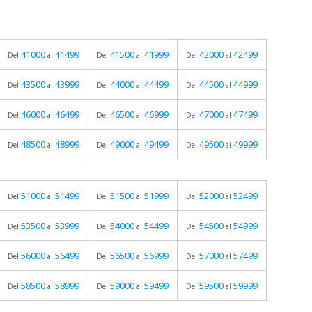
41000
41499
41500
41999
42000
42499
Del
al
Del
al
Del
al
43500
43999
44000
44499
44500
44999
Del
al
Del
al
Del
al
46000
46499
46500
46999
47000
47499
Del
al
Del
al
Del
al
48500
48999
49000
49499
49500
49999
Del
al
Del
al
Del
al
51000
51499
51500
51999
52000
52499
Del
al
Del
al
Del
al
53500
53999
54000
54499
54500
54999
Del
al
Del
al
Del
al
56000
56499
56500
56999
57000
57499
Del
al
Del
al
Del
al
58500
58999
59000
59499
59500
59999
Del
al
Del
al
Del
al