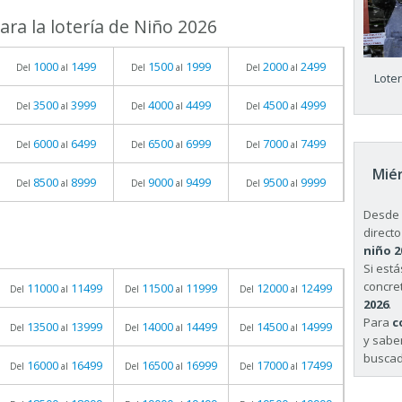
ra la lotería de Niño 2026
1000
1499
1500
1999
2000
2499
Del
al
Del
al
Del
al
Lote
3500
3999
4000
4499
4500
4999
Del
al
Del
al
Del
al
6000
6499
6500
6999
7000
7499
Del
al
Del
al
Del
al
Miér
8500
8999
9000
9499
9500
9999
Del
al
Del
al
Del
al
Desde 
directo
niño 2
Si est
concret
11000
11499
11500
11999
12000
12499
Del
al
Del
al
Del
al
2026
.
Para
c
13500
13999
14000
14499
14500
14999
Del
al
Del
al
Del
al
y sabe
buscad
16000
16499
16500
16999
17000
17499
Del
al
Del
al
Del
al