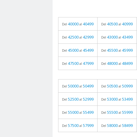
40000
40499
40500
40999
Del
al
Del
al
42500
42999
43000
43499
Del
al
Del
al
45000
45499
45500
45999
Del
al
Del
al
47500
47999
48000
48499
Del
al
Del
al
50000
50499
50500
50999
Del
al
Del
al
52500
52999
53000
53499
Del
al
Del
al
55000
55499
55500
55999
Del
al
Del
al
57500
57999
58000
58499
Del
al
Del
al