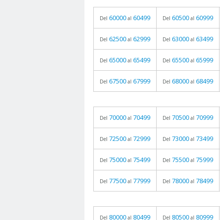
60000
60499
60500
60999
Del
al
Del
al
62500
62999
63000
63499
Del
al
Del
al
65000
65499
65500
65999
Del
al
Del
al
67500
67999
68000
68499
Del
al
Del
al
70000
70499
70500
70999
Del
al
Del
al
72500
72999
73000
73499
Del
al
Del
al
75000
75499
75500
75999
Del
al
Del
al
77500
77999
78000
78499
Del
al
Del
al
80000
80499
80500
80999
Del
al
Del
al