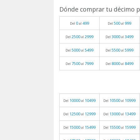
Dónde comprar tu décimo pa
0
499
500
999
Del
al
Del
al
2500
2999
3000
3499
Del
al
Del
al
5000
5499
5500
5999
Del
al
Del
al
7500
7999
8000
8499
Del
al
Del
al
10000
10499
10500
10999
Del
al
Del
al
12500
12999
13000
13499
Del
al
Del
al
15000
15499
15500
15999
Del
al
Del
al