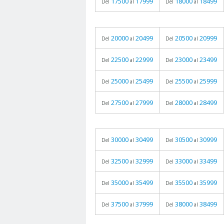
17500
17999
18000
18499
Del
al
Del
al
20000
20499
20500
20999
Del
al
Del
al
22500
22999
23000
23499
Del
al
Del
al
25000
25499
25500
25999
Del
al
Del
al
27500
27999
28000
28499
Del
al
Del
al
30000
30499
30500
30999
Del
al
Del
al
32500
32999
33000
33499
Del
al
Del
al
35000
35499
35500
35999
Del
al
Del
al
37500
37999
38000
38499
Del
al
Del
al