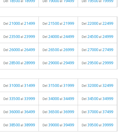
18500
18999
19000
19499
19500
19999
Del
al
Del
al
Del
al
21000
21499
21500
21999
22000
22499
Del
al
Del
al
Del
al
23500
23999
24000
24499
24500
24999
Del
al
Del
al
Del
al
26000
26499
26500
26999
27000
27499
Del
al
Del
al
Del
al
28500
28999
29000
29499
29500
29999
Del
al
Del
al
Del
al
31000
31499
31500
31999
32000
32499
Del
al
Del
al
Del
al
33500
33999
34000
34499
34500
34999
Del
al
Del
al
Del
al
36000
36499
36500
36999
37000
37499
Del
al
Del
al
Del
al
38500
38999
39000
39499
39500
39999
Del
al
Del
al
Del
al