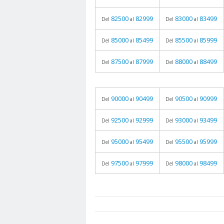
82500
82999
83000
83499
Del
al
Del
al
85000
85499
85500
85999
Del
al
Del
al
87500
87999
88000
88499
Del
al
Del
al
90000
90499
90500
90999
Del
al
Del
al
92500
92999
93000
93499
Del
al
Del
al
95000
95499
95500
95999
Del
al
Del
al
97500
97999
98000
98499
Del
al
Del
al
prueba
05.06.2026 - 11:05