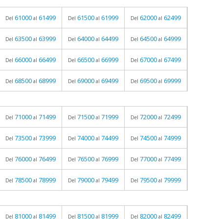
61000
61499
61500
61999
62000
62499
Del
al
Del
al
Del
al
63500
63999
64000
64499
64500
64999
Del
al
Del
al
Del
al
66000
66499
66500
66999
67000
67499
Del
al
Del
al
Del
al
68500
68999
69000
69499
69500
69999
Del
al
Del
al
Del
al
71000
71499
71500
71999
72000
72499
Del
al
Del
al
Del
al
73500
73999
74000
74499
74500
74999
Del
al
Del
al
Del
al
76000
76499
76500
76999
77000
77499
Del
al
Del
al
Del
al
78500
78999
79000
79499
79500
79999
Del
al
Del
al
Del
al
81000
81499
81500
81999
82000
82499
Del
al
Del
al
Del
al