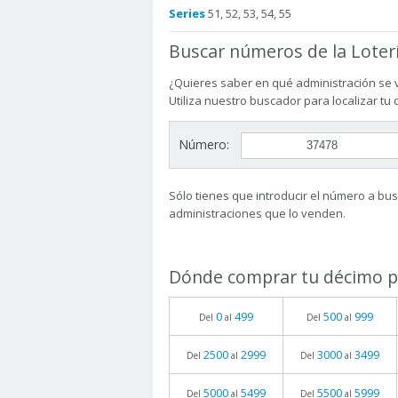
Series
51, 52, 53, 54, 55
Buscar números de la Loter
¿Quieres saber en qué administración se 
Utiliza nuestro buscador para localizar tu
Número:
Sólo tienes que introducir el número a busc
administraciones que lo venden.
Dónde comprar tu décimo pa
0
499
500
999
Del
al
Del
al
2500
2999
3000
3499
Del
al
Del
al
5000
5499
5500
5999
Del
al
Del
al