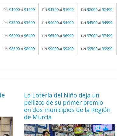
91000
91499
91500
91999
92000
92499
Del
al
Del
al
Del
al
93500
93999
94000
94499
94500
94999
Del
al
Del
al
Del
al
96000
96499
96500
96999
97000
97499
Del
al
Del
al
Del
al
98500
98999
99000
99499
99500
99999
Del
al
Del
al
Del
al
de
La Lotería del Niño deja un
pellizco de su primer premio
en dos municipios de la Región
de Murcia