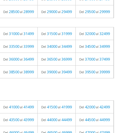
28500
28999
29000
29499
29500
29999
Del
al
Del
al
Del
al
31000
31499
31500
31999
32000
32499
Del
al
Del
al
Del
al
33500
33999
34000
34499
34500
34999
Del
al
Del
al
Del
al
36000
36499
36500
36999
37000
37499
Del
al
Del
al
Del
al
38500
38999
39000
39499
39500
39999
Del
al
Del
al
Del
al
41000
41499
41500
41999
42000
42499
Del
al
Del
al
Del
al
43500
43999
44000
44499
44500
44999
Del
al
Del
al
Del
al
46000
46499
46500
46999
47000
47499
Del
al
Del
al
Del
al