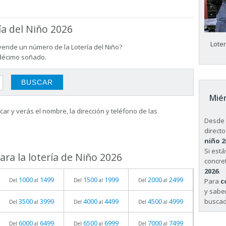
ía del Niño 2026
Lote
vende un número de la Lotería del Niño?
 décimo soñado.
Miér
ar y verás el nombre, la dirección y teléfono de las
Desde 
directo
niño 2
Si est
ra la lotería de Niño 2026
concret
2026
.
1000
1499
1500
1999
2000
2499
Para
c
Del
al
Del
al
Del
al
y sabe
buscad
3500
3999
4000
4499
4500
4999
Del
al
Del
al
Del
al
6000
6499
6500
6999
7000
7499
Del
al
Del
al
Del
al