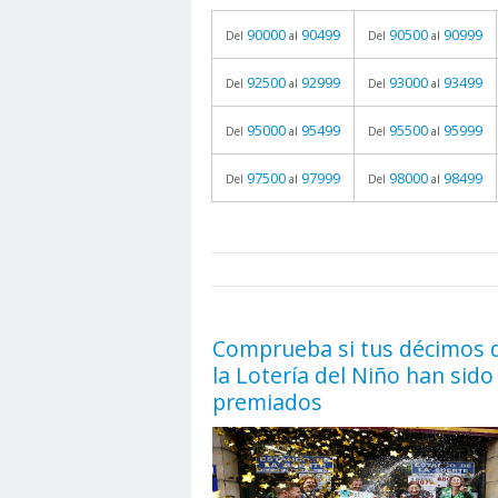
90000
90499
90500
90999
Del
al
Del
al
92500
92999
93000
93499
Del
al
Del
al
95000
95499
95500
95999
Del
al
Del
al
97500
97999
98000
98499
Del
al
Del
al
prueba
05.06.2026 - 11:05
Comprueba si tus décimos 
la Lotería del Niño han sido
premiados