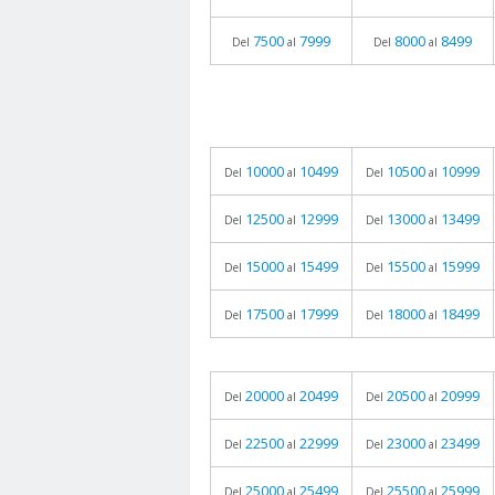
7500
7999
8000
8499
Del
al
Del
al
10000
10499
10500
10999
Del
al
Del
al
12500
12999
13000
13499
Del
al
Del
al
15000
15499
15500
15999
Del
al
Del
al
17500
17999
18000
18499
Del
al
Del
al
20000
20499
20500
20999
Del
al
Del
al
22500
22999
23000
23499
Del
al
Del
al
25000
25499
25500
25999
Del
al
Del
al