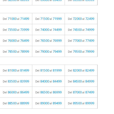
Del
al
Del
al
Del
al
71000
71499
71500
71999
72000
72499
Del
al
Del
al
Del
al
73500
73999
74000
74499
74500
74999
Del
al
Del
al
Del
al
76000
76499
76500
76999
77000
77499
Del
al
Del
al
Del
al
78500
78999
79000
79499
79500
79999
Del
al
Del
al
Del
al
81000
81499
81500
81999
82000
82499
Del
al
Del
al
Del
al
83500
83999
84000
84499
84500
84999
Del
al
Del
al
Del
al
86000
86499
86500
86999
87000
87499
Del
al
Del
al
Del
al
88500
88999
89000
89499
89500
89999
Del
al
Del
al
Del
al