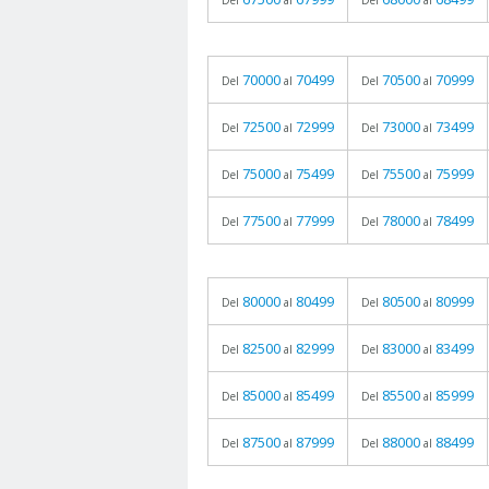
Del
al
Del
al
70000
70499
70500
70999
Del
al
Del
al
72500
72999
73000
73499
Del
al
Del
al
75000
75499
75500
75999
Del
al
Del
al
77500
77999
78000
78499
Del
al
Del
al
80000
80499
80500
80999
Del
al
Del
al
82500
82999
83000
83499
Del
al
Del
al
85000
85499
85500
85999
Del
al
Del
al
87500
87999
88000
88499
Del
al
Del
al