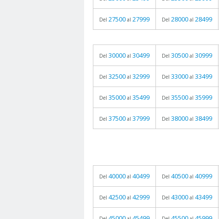
27500
27999
28000
28499
Del
al
Del
al
30000
30499
30500
30999
Del
al
Del
al
32500
32999
33000
33499
Del
al
Del
al
35000
35499
35500
35999
Del
al
Del
al
37500
37999
38000
38499
Del
al
Del
al
40000
40499
40500
40999
Del
al
Del
al
42500
42999
43000
43499
Del
al
Del
al
45000
45499
45500
45999
Del
al
Del
al