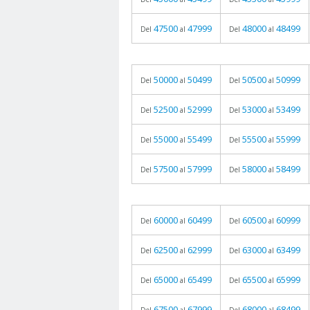
47500
47999
48000
48499
Del
al
Del
al
50000
50499
50500
50999
Del
al
Del
al
52500
52999
53000
53499
Del
al
Del
al
55000
55499
55500
55999
Del
al
Del
al
57500
57999
58000
58499
Del
al
Del
al
60000
60499
60500
60999
Del
al
Del
al
62500
62999
63000
63499
Del
al
Del
al
65000
65499
65500
65999
Del
al
Del
al
67500
67999
68000
68499