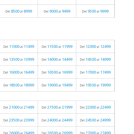
8500
8999
9000
9499
9500
9999
Del
al
Del
al
Del
al
11000
11499
11500
11999
12000
12499
Del
al
Del
al
Del
al
13500
13999
14000
14499
14500
14999
Del
al
Del
al
Del
al
16000
16499
16500
16999
17000
17499
Del
al
Del
al
Del
al
18500
18999
19000
19499
19500
19999
Del
al
Del
al
Del
al
21000
21499
21500
21999
22000
22499
Del
al
Del
al
Del
al
23500
23999
24000
24499
24500
24999
Del
al
Del
al
Del
al
26000
26499
26500
26999
27000
27499
Del
al
Del
al
Del
al