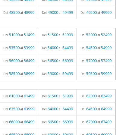
48500
48999
49000
49499
49500
49999
Del
al
Del
al
Del
al
51000
51499
51500
51999
52000
52499
Del
al
Del
al
Del
al
53500
53999
54000
54499
54500
54999
Del
al
Del
al
Del
al
56000
56499
56500
56999
57000
57499
Del
al
Del
al
Del
al
58500
58999
59000
59499
59500
59999
Del
al
Del
al
Del
al
61000
61499
61500
61999
62000
62499
Del
al
Del
al
Del
al
63500
63999
64000
64499
64500
64999
Del
al
Del
al
Del
al
66000
66499
66500
66999
67000
67499
Del
al
Del
al
Del
al
68500
68999
69000
69499
69500
69999