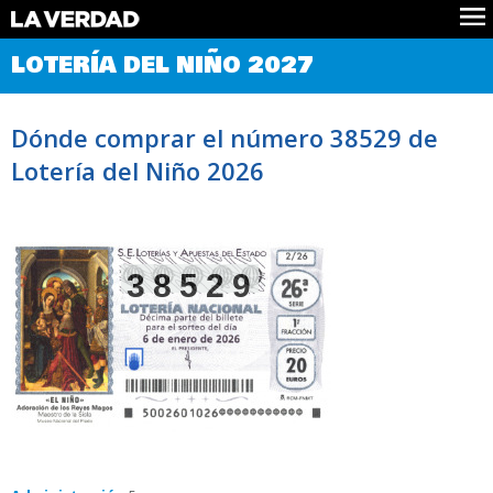
Comprobar Loteria del Niño
LOTERÍA DEL NIÑO 2027
Premios
Localizar números
Dónde comprar el número 38529 de
Noticias
Lotería del Niño 2026
Datos
Historia
Lotería de Navidad
38529