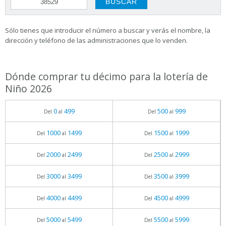
Sólo tienes que introducir el número a buscar y verás el nombre, la
dirección y teléfono de las administraciones que lo venden.
Dónde comprar tu décimo para la lotería de
Niño 2026
0
499
500
999
Del
al
Del
al
1000
1499
1500
1999
Del
al
Del
al
2000
2499
2500
2999
Del
al
Del
al
3000
3499
3500
3999
Del
al
Del
al
4000
4499
4500
4999
Del
al
Del
al
5000
5499
5500
5999
Del
al
Del
al