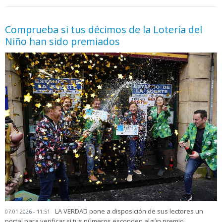
05.06.2026 - 11:05
prueba
Comprueba si tus décimos de la Lotería del
Niño han sido premiados
LA VERDAD pone a disposición de sus lectores un
07.01.2026 - 11:51
portal para verificar si tus números esconden algún premio