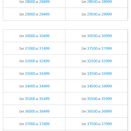
28000
28499
28500
28999
Del
al
Del
al
29000
29499
29500
29999
Del
al
Del
al
30000
30499
30500
30999
Del
al
Del
al
31000
31499
31500
31999
Del
al
Del
al
32000
32499
32500
32999
Del
al
Del
al
33000
33499
33500
33999
Del
al
Del
al
34000
34499
34500
34999
Del
al
Del
al
35000
35499
35500
35999
Del
al
Del
al
36000
36499
36500
36999
Del
al
Del
al
37000
37499
37500
37999
Del
al
Del
al