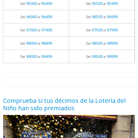
95000
95499
95500
95999
Del
al
Del
al
96000
96499
96500
96999
Del
al
Del
al
97000
97499
97500
97999
Del
al
Del
al
98000
98499
98500
98999
Del
al
Del
al
99000
99499
99500
99999
Del
al
Del
al
05.06.2026 - 11:05
prueba
Comprueba si tus décimos de la Lotería del
Niño han sido premiados