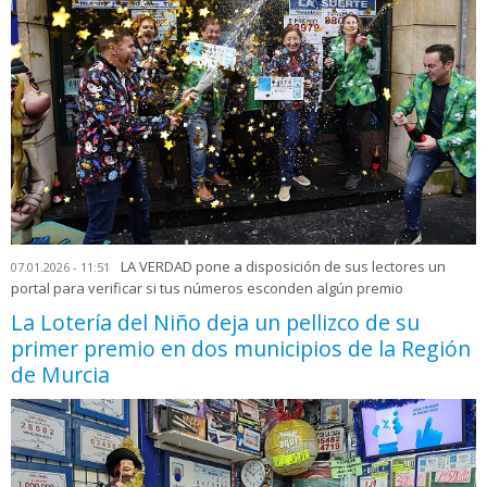
LA VERDAD pone a disposición de sus lectores un
07.01.2026 - 11:51
portal para verificar si tus números esconden algún premio
La Lotería del Niño deja un pellizco de su
primer premio en dos municipios de la Región
de Murcia