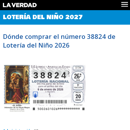
Comprobar Loteria del Niño
LOTERÍA DEL NIÑO 2027
Premios
Localizar números
Dónde comprar el número 38824 de
Noticias
Lotería del Niño 2026
Datos
Historia
Lotería de Navidad
38824